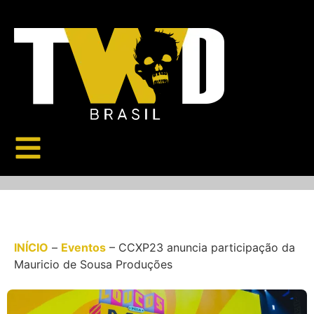
INÍCIO
–
Eventos
–
CCXP23 anuncia participação da
Mauricio de Sousa Produções