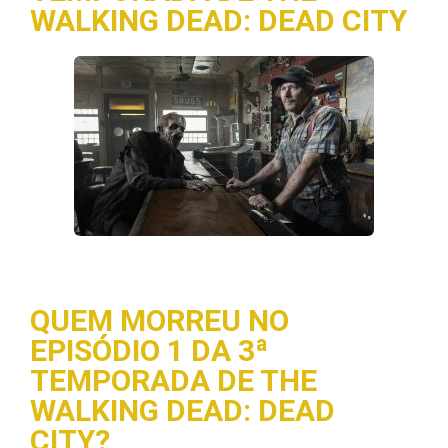
WALKING DEAD: DEAD CITY
QUEM MORREU NO
EPISÓDIO 1 DA 3ª
TEMPORADA DE THE
WALKING DEAD: DEAD
CITY?