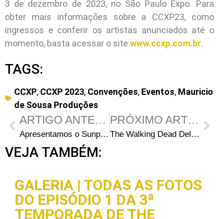
3 de dezembro de 2023, no São Paulo Expo. Para
obter mais informações sobre a CCXP23, como
ingressos e conferir os artistas anunciados até o
momento, basta acessar o site
www.ccxp.com.br
.
TAGS:
CCXP
,
CCXP 2023
,
Convenções
,
Eventos
,
Mauricio
de Sousa Produções
ARTIGO ANTERIOR
PRÓXIMO ARTIGO
Apresentamos o Sunplay Casino: Sua porta de entrada para jogos de pôquer com dinheiro real
The Walking Dead Deluxe 77: Capas e data de lançamento
VEJA TAMBÉM:
GALERIA | TODAS AS FOTOS
DO EPISÓDIO 1 DA 3ª
TEMPORADA DE THE