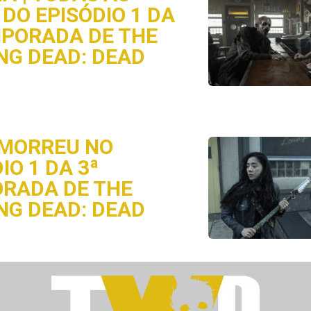
DO EPISÓDIO 1 DA
MPORADA DE THE
NG DEAD: DEAD
MORREU NO
IO 1 DA 3ª
RADA DE THE
NG DEAD: DEAD