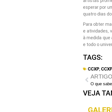
artistas prome
esperar por u
quatro dias do
Para obter ma
e atividades, v
à medida que 
e todo o unive
TAGS:
CCXP
,
CCXP
ARTIGO
VEJA TA
GALERI