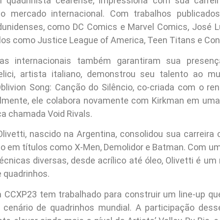
m quadrinista cearense, impressiona com sua carrei
 o mercado internacional. Com trabalhos publicado
dunidenses, como DC Comics e Marvel Comics, José L
los como Justice League of America, Teen Titans e Con
tas internacionais também garantiram sua presença
elici, artista italiano, demonstrou seu talento ao 
blivion Song: Canção do Silêncio, co-criada com o r
almente, ele colabora novamente com Kirkman em uma 
ica chamada Void Rivals.
 Olivetti, nascido na Argentina, consolidou sua carrei
ego em títulos como X-Men, Demolidor e Batman. Com um 
cnicas diversas, desde acrílico até óleo, Olivetti é u
e quadrinhos.
a CCXP23 tem trabalhado para construir um line-up qu
o cenário de quadrinhos mundial. A participação des