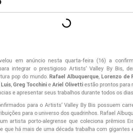
O
elou em anúncio nesta quarta-feira (16) a confir
para integrar o prestigioso Artists’ Valley By Bis, d
ultura pop do mundo.
Rafael Albuquerque
,
Lorenzo de F
 Luis
,
Greg Tocchini
e
Ariel Olivetti
estão prontos para r
ências e apresentar seus trabalhos durante todos os dia
onfirmados para o Artists’ Valley By Bis possuem carre
ribuições para o universo dos quadrinhos. Rafael Albuq
um artista porto-alegrense que coleciona prêmios Ei
 e que há mais de uma década trabalha com gigantes e