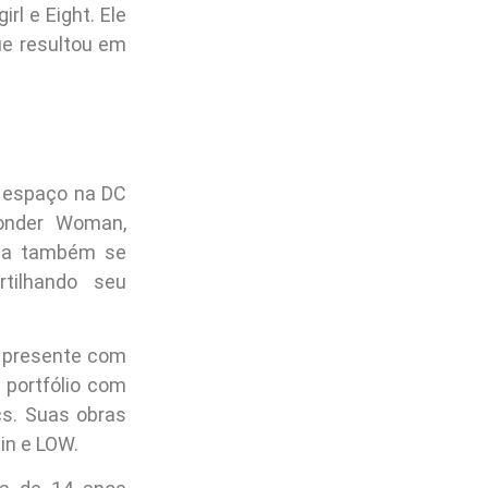
rl e Eight. Ele
ue resultou em
o espaço na DC
Wonder Woman,
ica também se
tilhando seu
z presente com
 portfólio com
cs. Suas obras
in e LOW.