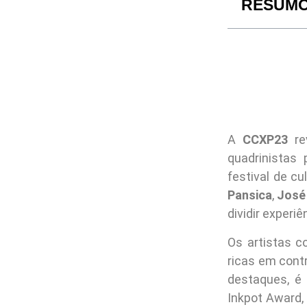
RESUM
A
CCXP23
rev
quadrinistas 
festival de c
Pansica
,
José
dividir experi
Os artistas c
ricas em cont
destaques, é 
Inkpot Award,