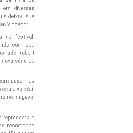
ra de 14 anos
s em diversas
uis deixou sua
an Vingador.
 no festival.
mundo com seu
enomado Robert
nova série de
ra com desenhos
estilo versátil
m nome inegável
e representa a
ses renomados