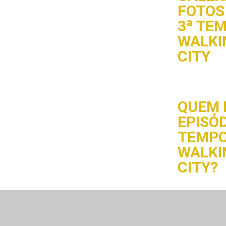
FOTOS 
3ª TE
WALKI
CITY
QUEM 
EPISÓD
TEMPO
WALKI
CITY?