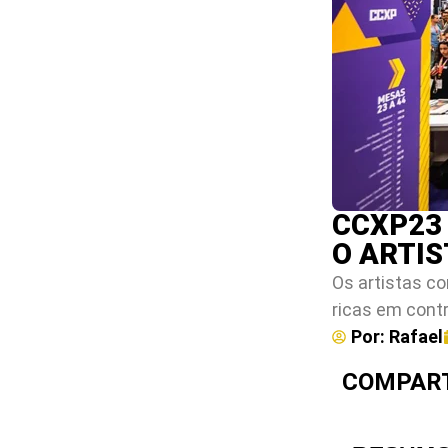
CCXP23
O ARTIS
Os artistas co
ricas em contr
Por:
Rafael
COMPART