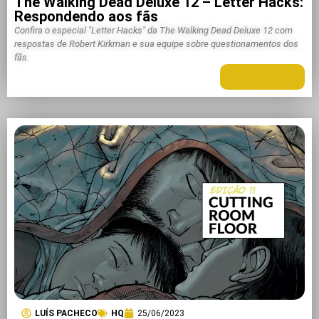
The Walking Dead Deluxe 12 – Letter Hacks:
Respondendo aos fãs
Confira o especial "Letter Hacks" da The Walking Dead Deluxe 12 com
respostas de Robert Kirkman e sua equipe sobre questionamentos dos
fãs.
LEIA MAIS +
LUÍS PACHECO
HQ
25/06/2023