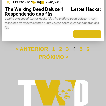
LUÍS PACHECO
HQ
25/06/2023
The Walking Dead Deluxe 11 – Letter Hacks:
Respondendo aos fãs
Confira o especial "Letter Hacks" da The Walking Dead Deluxe 11 com
respostas de Robert Kirkman e sua equipe sobre questionamentos dos
fãs.
LEIA MAIS +
« ANTERIOR
1
2
3
4
5
6
PRÓXIMO »