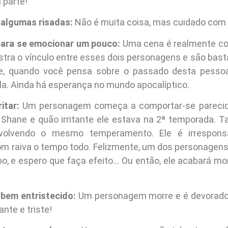
 parte!
 algumas risadas:
Não é muita coisa, mas cuidado com
para se emocionar um pouco:
Uma cena é realmente co
tra o vínculo entre esses dois personagens e são bast
te, quando você pensa sobre o passado desta pesso
la. Ainda há esperança no mundo apocalíptico.
itar:
Um personagem começa a comportar-se pareci
Shane e quão irritante ele estava na 2ª temporada. T
volvendo o mesmo temperamento. Ele é irresponsá
m raiva o tempo todo. Felizmente, um dos personagens 
bo, e espero que faça efeito… Ou então, ele acabará m
 bem entristecido:
Um personagem morre e é devorado 
nte e triste!