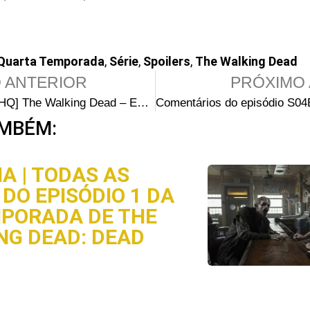
Quarta Temporada
,
Série
,
Spoilers
,
The Walking Dead
 ANTERIOR
PRÓXIMO 
[SÉRIE vs HQ] The Walking Dead – Episódio S04E03 – “Isolation”
MBÉM:
A | TODAS AS
DO EPISÓDIO 1 DA
MPORADA DE THE
NG DEAD: DEAD