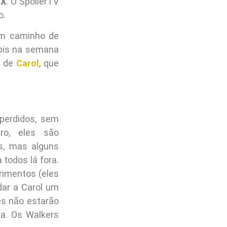
OX
. O SpoilerTV
o.
um caminho de
mbis na semana
o de
Carol
, que
perdidos, sem
ro, eles são
s, mas alguns
todos lá fora.
rimentos (eles
dar a Carol um
es não estarão
a. Os Walkers