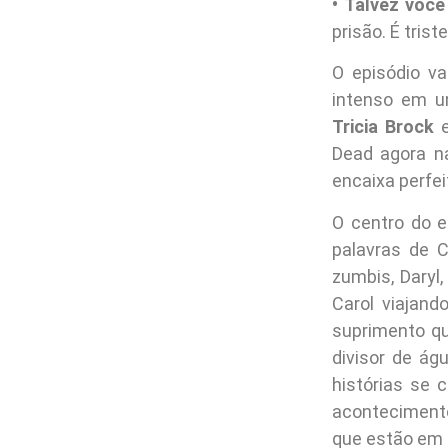
• Talvez voc
prisão. É tris
O episódio va
intenso em u
Tricia Brock
e
Dead agora n
encaixa perfe
O centro do e
palavras de C
zumbis, Daryl
Carol viajan
suprimento qu
divisor de á
histórias se
aconteciment
que estão em 