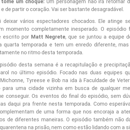
ê tome um choque:
Um personagem não irá retornar d
te e de partir o coração. Vai ser bastante desagradável.
i deixar vários espectadores chocados. Ele atinge 
m momento completamente inesperado. O episódio foi
 escrito por
Matt Negrete
, que se juntou a equipe 
a quarta temporada e tem um enredo diferente, mas 
itamente no ritmo desta temporada.
pisódio desta semana é a recapitulação e precipitaç
arol no último episódio. Focado nas duas equipes q
, Michonne, Tyreese e Bob na ida à Faculdade de Veteri
do para uma cidade vizinha em busca de qualquer m
e conseguir. Os eventos do final do episódio, sem dú
guas daqui pra frente nesta temporada. Como esperáv
 complementam de uma forma que nos encoraja a ater
os de diferentes maneiras. O episódio também não 
quarentena na prisão, nem como estão lidando com a s