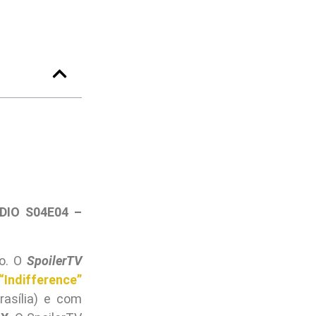
IO S04E04 –
go. O
SpoilerTV
“Indifference”
rasília) e com