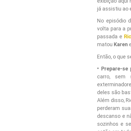
exibição aqui 
já assistiu ao
No episódio 
volta para a 
passada e
Ri
matou
Karen
Então, o que s
• Prepare-se 
carro, sem 
exterminador
deles são bas
Além disso, R
perderam suas
descanso e nã
sozinhos e s