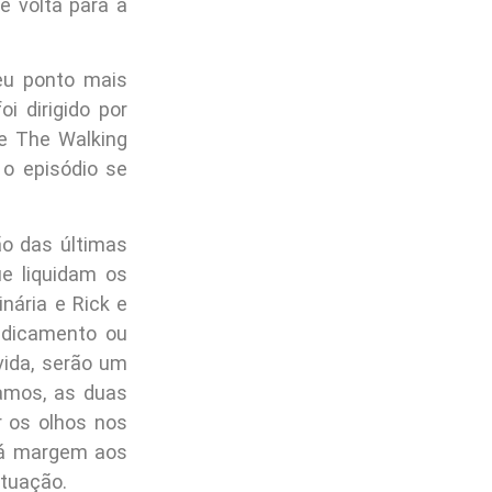
e volta para a
seu ponto mais
 dirigido por
de The Walking
o episódio se
ão das últimas
ue liquidam os
nária e Rick e
edicamento ou
vida, serão um
amos, as duas
 os olhos nos
dá margem aos
ituação.