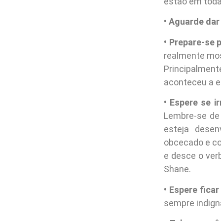
estão em toda
• Aguarde dar
• Prepare-se 
realmente mos
Principalmen
aconteceu a e
• Espere se irr
Lembre-se de 
esteja desen
obcecado e co
e desce o ver
Shane.
• Espere ficar
sempre indigna