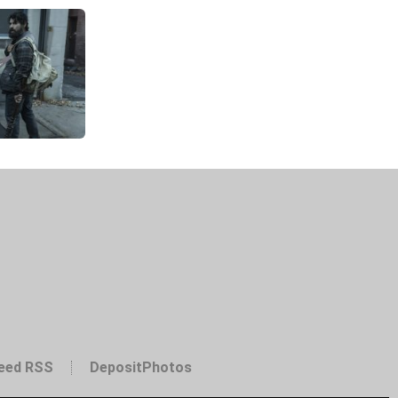
eed RSS
DepositPhotos