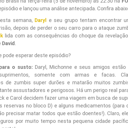
no Brasil na terça-feira (5 de novembro) às 22:30 na
F
 episódio e lançou uma análise antecipada. Confira abaix
desta semana,
Daryl
e seu grupo tentam encontrar 
prisão, depois de perder o seu carro para o ataque zu
ck
lida com as consequências do choque da revelaçã
e
David
.
e pode esperar deste episódio?
para o susto:
Daryl, Michonne e seus amigos estão 
suprimentos, somente com armas e facas. Cla
es de zumbis super durões e matarão muitos zumbi
tante assustadores e perigosos. Há um perigo real para 
ick e Carol decidem fazer uma viagem em busca de sup
 reservas no bloco D) e alguns medicamentos (para 
o precisar matar todos que estão doentes!). Claro, el
eguros por muito tempo nesta pequena cidade pacífic