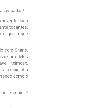
 as escadas!
movente. Isso
ante tocantes.
a e que o que
do com Shane.
alvez um deles
vel, teimoso,
fala mais alto
orrendo como o
por zumbis. É