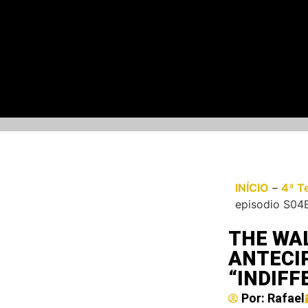
INÍCIO
–
4ª T
episodio S04E
THE WA
ANTECIP
“INDIFF
Por:
Rafael