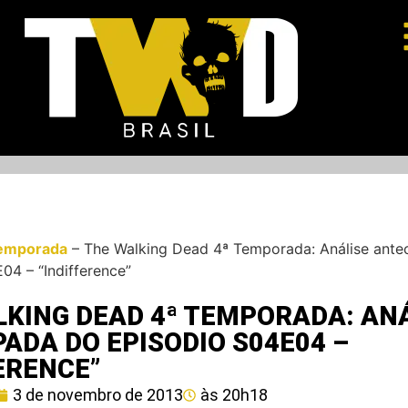
emporada
–
The Walking Dead 4ª Temporada: Análise ante
04 – “Indifference”
LKING DEAD 4ª TEMPORADA: AN
ADA DO EPISODIO S04E04 –
ERENCE”
3 de novembro de 2013
às
20h18