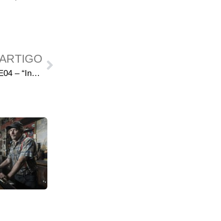
ARTIGO
Comentários do episódio S04E04 – “Indifference” (COM SPOILERS)