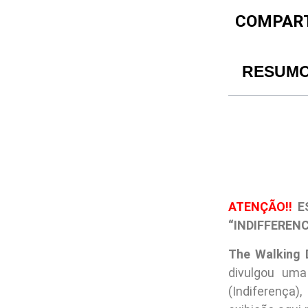
COMPART
RESUM
ATENÇÃO!!
ES
“INDIFFERENC
The Walking 
divulgou uma
(Indiferença)