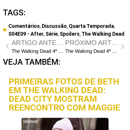
TAGS:
Comentários
,
Discussão
,
Quarta Temporada
,
S04E09 - After
,
Série
,
Spoilers
,
The Walking Dead
ARTIGO ANTERIOR
PRÓXIMO ARTIGO
The Walking Dead 4ª Temporada: Steven Yeun fala sobre o que vem a seguir para o “resistente” Glenn
The Walking Dead 4ª Temporada Episódio 10 – Inmates
VEJA TAMBÉM:
PRIMEIRAS FOTOS DE BETH
EM THE WALKING DEAD:
DEAD CITY MOSTRAM
REENCONTRO COM MAGGIE