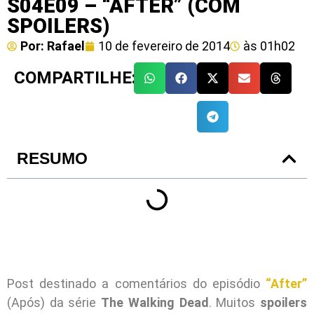
S04E09 – “AFTER” (COM
SPOILERS)
Por:
Rafael
10 de fevereiro de 2014
às
01h02
COMPARTILHE:
RESUMO
Post destinado a comentários do episódio
“After”
(Após) da série
The Walking Dead
. Muitos
spoilers