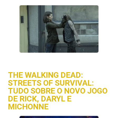
THE WALKING DEAD:
STREETS OF SURVIVAL:
TUDO SOBRE O NOVO JOGO
DE RICK, DARYL E
MICHONNE