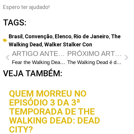
Espero ter ajudado!
TAGS:
Brasil
,
Convenção
,
Elenco
,
Rio de Janeiro
,
The
Walking Dead
,
Walker Stalker Con
ARTIGO ANTERIOR
PRÓXIMO ARTIGO
Fear the Walking Dead S01E01: Pilot – Prévia alerta o fim da civilização
The Walking Dead é destaque na cerimônia de premiação do Saturn Awards 2015
VEJA TAMBÉM:
QUEM MORREU NO
EPISÓDIO 3 DA 3ª
TEMPORADA DE THE
WALKING DEAD: DEAD
CITY?