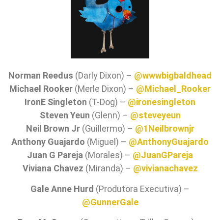
Norman Reedus
(Darly Dixon) –
@wwwbigbaldhead
Michael Rooker
(Merle Dixon) –
@Michael_Rooker
IronE Singleton
(T-Dog) –
@ironesingleton
Steven Yeun
(Glenn) –
@steveyeun
Neil Brown Jr
(Guillermo) –
@1Neilbrownjr
Anthony Guajardo
(Miguel) –
@AnthonyGuajardo
Juan G Pareja
(Morales) –
@JuanGPareja
Viviana Chavez
(Miranda) –
@vivianachavez
Gale Anne Hurd
(Produtora Executiva) –
@GunnerGale