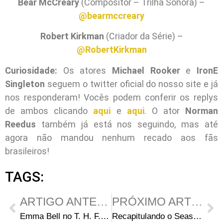
Bear McCreary
(Compositor – Trilha Sonora) –
@bearmccreary
Robert Kirkman
(Criador da Série) –
@RobertKirkman
Curiosidade:
Os atores
Michael Rooker
e
IronE
Singleton
seguem o twitter oficial do nosso site e já
nos responderam! Vocês podem conferir os replys
de ambos clicando
aqui
e
aqui
. O ator
Norman
Reedus
também já está nos seguindo, mas até
agora não mandou nenhum recado aos fãs
brasileiros!
TAGS:
ARTIGO ANTERIOR
PRÓXIMO ARTIGO
Emma Bell no T. H. F. P. Associationand & InStyle’s M. G. Globe
Recapitulando o Season Finale com Norman Reedus (Daryl)