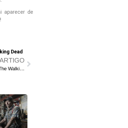
i aparecer de
!
king Dead
ARTIGO
Grande anúncio do Universo The Walking Dead não será sobre Rick Grimes