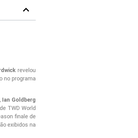
rdwick
revelou
to no programa
,
Ian Goldberg
 de TWD World
ason finale de
ão exibidos na