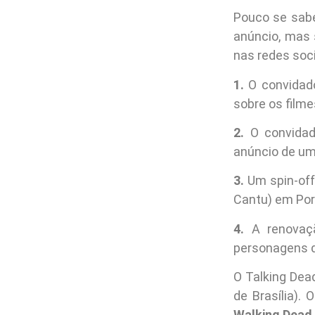
Pouco se sabe
anúncio, mas
nas redes soci
1.
O convidado
sobre os film
2.
O convidad
anúncio de um 
3.
Um spin-off
Cantu) em Por
4.
A renovaçã
personagens 
O Talking Dea
de Brasília).
Walking Dead