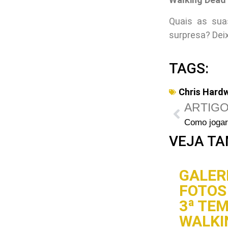
Quais as sua
surpresa? Dei
TAGS:
Chris Hard
ARTIGO
Como jogar 
VEJA TA
GALERI
FOTOS 
3ª TE
WALKI