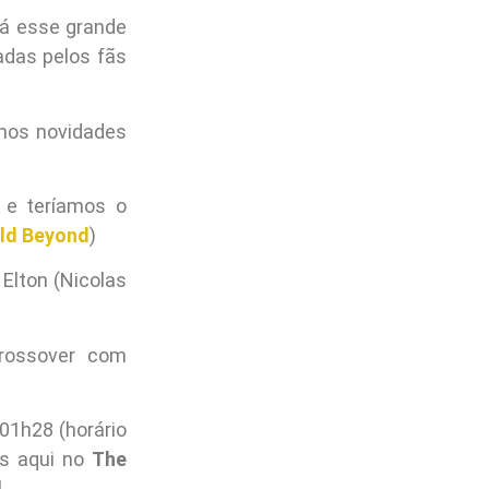
rá esse grande
das pelos fãs
amos novidades
 e teríamos o
rld Beyond
)
Elton (Nicolas
rossover com
01h28 (horário
os aqui no
The
.