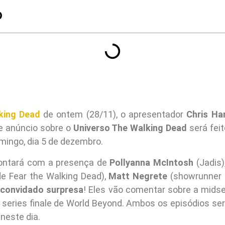
O
king Dead
de ontem (28/11), o apresentador
Chris Ha
e anúncio sobre o
Universo The Walking Dead
será fei
mingo, dia 5 de dezembro.
ontará com a presença de
Pollyanna McIntosh
(Jadis)
e Fear the Walking Dead),
Matt Negrete
(showrunner
convidado surpresa
! Eles vão comentar sobre a midse
o series finale de World Beyond. Ambos os episódios ser
neste dia.