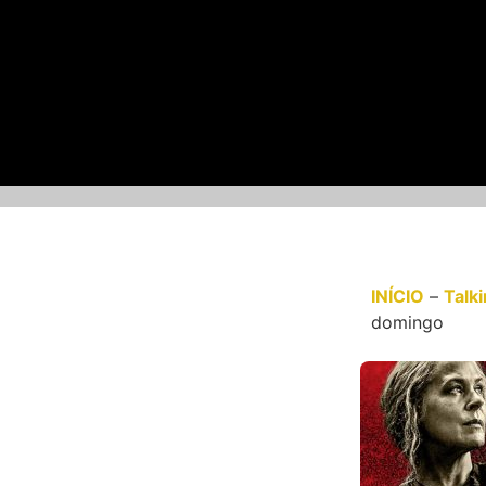
INÍCIO
–
Talk
domingo