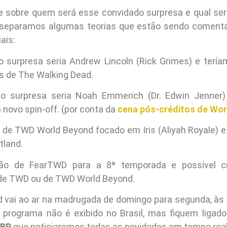
 sobre quem será esse convidado surpresa e qual se
 separamos algumas teorias que estão sendo comenta
ais:
 surpresa seria Andrew Lincoln (Rick Grimes) e terí
es de The Walking Dead.
o surpresa seria Noah Emmerich (Dr. Edwin Jenner)
novo spin-off. (por conta da
cena pós-créditos de Wo
 de TWD World Beyond focado em Iris (Aliyah Royale) e 
tland.
o de FearTWD para a 8ª temporada e possível c
de TWD ou de TWD World Beyond.
d vai ao ar na madrugada de domingo para segunda, às 
 O programa não é exibido no Brasil, mas fiquem ligad
 BR
que noticiaremos todas as novidades em tempo real