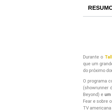
RESUM
Durante o
Tal
que um grand
do próximo do
O programa c
(showrunner d
Beyond) e
um 
Fear e sobre 
TV americana 