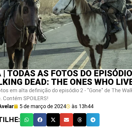
 | TODAS AS FOTOS DO EPISÓDIO
KING DEAD: THE ONES WHO LIV
tos em alta definição do episódio 2 - "Gone" de The Wal
e. Contém SPOILERS!
Avelar
5 de março de 2024
às
13h44
ILHE: