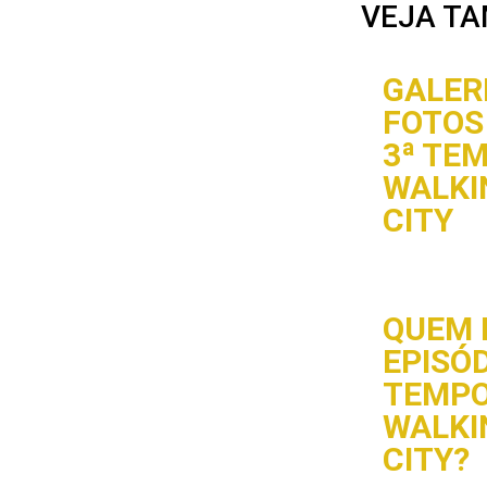
VEJA TA
GALERI
FOTOS 
3ª TE
WALKI
CITY
QUEM 
EPISÓD
TEMPO
WALKI
CITY?