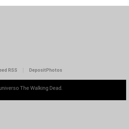
eed RSS
DepositPhotos
 universo The Walking Dead.