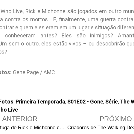
Who Live, Rick e Michonne são jogados em outro mund
 contra os mortos… E, finalmente, uma guerra contra 
ntrar e quem eles eram em um lugar e situação diferen
á conheceram antes? Eles são inimigos? Amant
Um sem o outro, eles estão vivos – ou descobrirão q
os?
otos:
Gene Page / AMC
Fotos
,
Primeira Temporada
,
S01E02 - Gone
,
Série
,
The W
ho Live
 ANTERIOR
PRÓXIMO 
O plano de fuga de Rick e Michonne começa no trailer do próximo episódio de The Walking Dead: The Ones Who Live