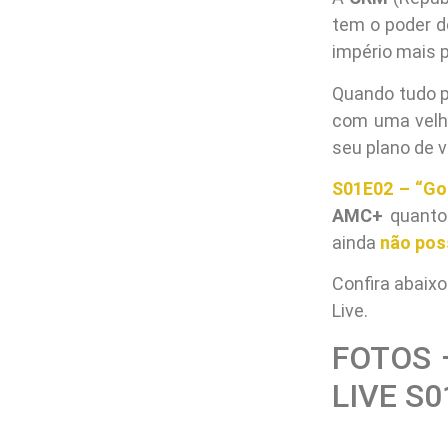
tem o poder d
império mais 
Quando tudo p
com uma velha
seu plano de v
S01E02 – “Go
AMC+
quanto
ainda
não poss
Confira abaix
Live.
FOTOS 
LIVE S0