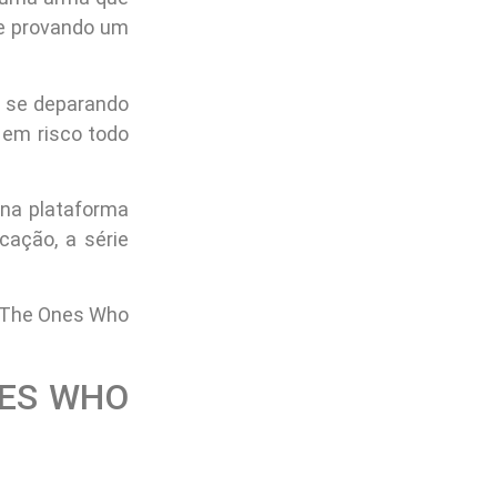
se provando um
a se deparando
 em risco todo
 na plataforma
cação, a série
e The Ones Who
NES WHO