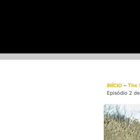
INÍCIO
–
The 
Episódio 2 d