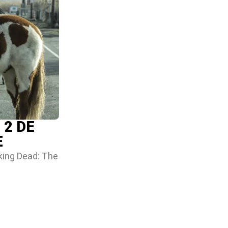
 2 DE
E
king Dead: The