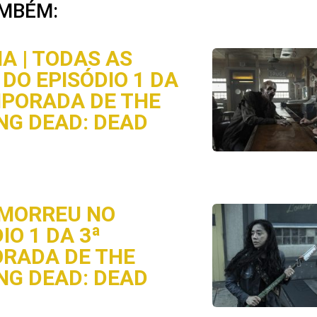
MBÉM:
A | TODAS AS
DO EPISÓDIO 1 DA
MPORADA DE THE
NG DEAD: DEAD
MORREU NO
IO 1 DA 3ª
RADA DE THE
NG DEAD: DEAD