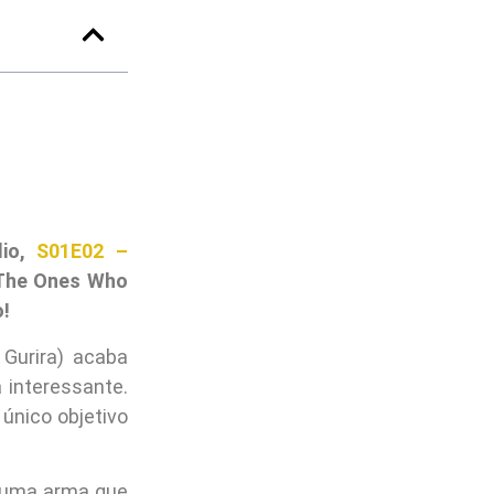
dio,
S01E02 –
 The Ones Who
o!
 Gurira) acaba
 interessante.
único objetivo
r uma arma que