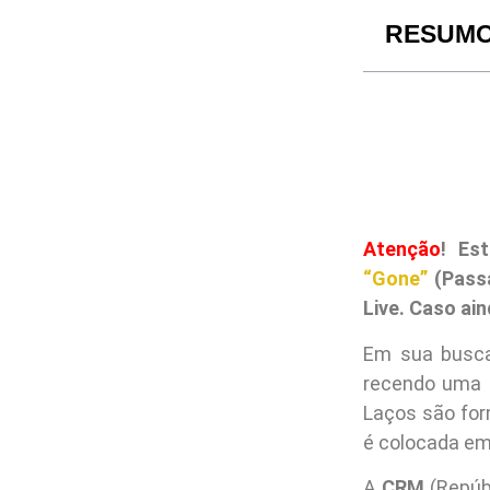
RESUM
Atenção
! Es
“Gone”
(Passa
Live. Caso ai
Em sua busc
recendo uma a
Laços são for
é colocada em
A
CRM
(Repúbl