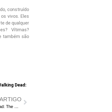
o, construído
os vivos. Eles
te de qualquer
es? Vítimas?
ue também são
alking Dead:
ARTIGO
Criadores de The Walking Dead: The Ones Who Live comentam sobre a jornada de Michonne de volta a Rick