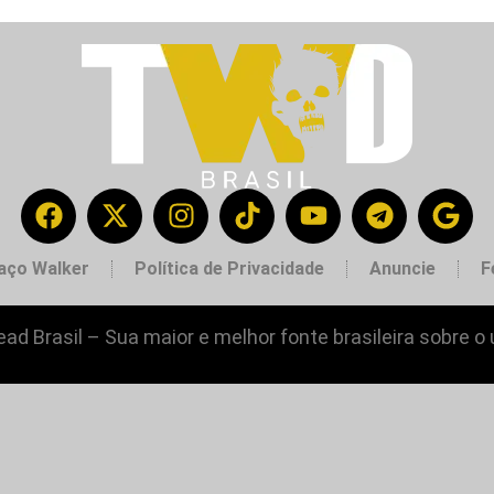
aço Walker
Política de Privacidade
Anuncie
F
ad Brasil – Sua maior e melhor fonte brasileira sobre o