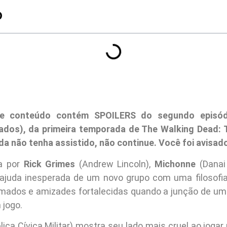
O
te conteúdo contém SPOILERS do segundo episó
dos), da primeira temporada de The Walking Dead:
nda não tenha assistido, não continue. Você foi avisad
a por
Rick Grimes
(Andrew Lincoln),
Michonne
(Danai
juda inesperada de um novo grupo com uma filosofia
mados e amizades fortalecidas quando a junção de um 
 jogo.
ica Cívica Militar) mostra seu lado mais cruel ao joga