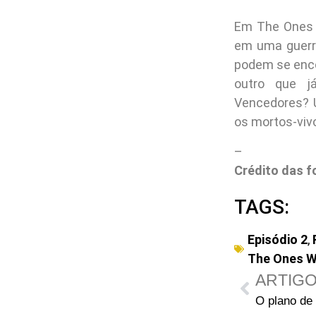
Em The Ones 
em uma guerra
podem se enco
outro que j
Vencedores? 
os mortos-viv
–
Crédito das f
TAGS:
Episódio 2
,
The Ones W
ARTIGO