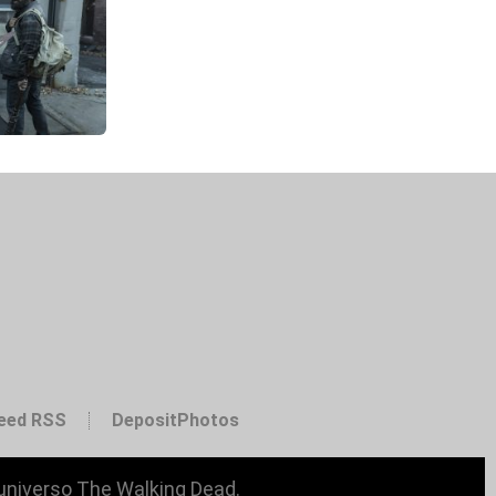
eed RSS
DepositPhotos
 universo The Walking Dead.