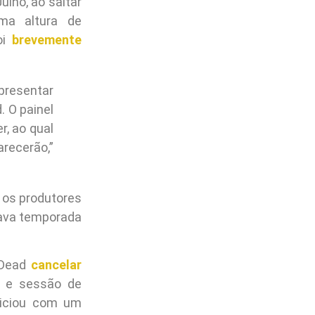
lho, ao saltar
a altura de
oi
brevemente
presentar
 O painel
, ao qual
recerão,”
 os produtores
tava temporada
 Dead
cancelar
el e sessão de
niciou com um