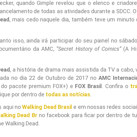
necker, quando Gimple revelou que o elenco e criado
cancelamento de todas as atividades durante a SDCC. O
Dead
, mais cedo naquele dia, também teve um minuto d
anto isso, ainda irá participar do seu painel no sábado
-documentário da AMC,
“Secret History of Comics”
(A Hi
Dead
, a história de drama mais assistida da TV a cabo, 
rada no dia 22 de Outubro de 2017 no
AMC Internaci
 do pacote premium FOX+) e
FOX Brasil
. Confira o
tr
fique por dentro de
todas as notícias
.
s aqui no
Walking Dead Brasil
e em nossas redes socia
alking Dead Br
no facebook para ficar por dentro de tu
he Walking Dead.