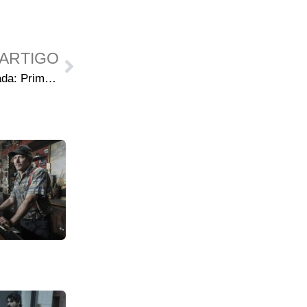
ARTIGO
The Walking Dead 8ª Temporada: Primeira prévia do episódio de estreia