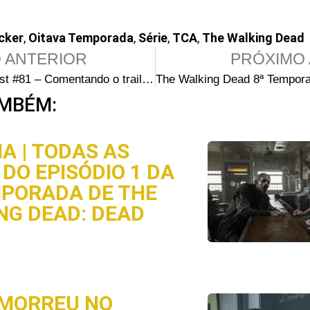
cker
,
Oitava Temporada
,
Série
,
TCA
,
The Walking Dead
 ANTERIOR
PRÓXIMO 
Walking Cast #81 – Comentando o trailer da 8ª temporada de The Walking Dead
MBÉM:
A | TODAS AS
DO EPISÓDIO 1 DA
MPORADA DE THE
NG DEAD: DEAD
MORREU NO