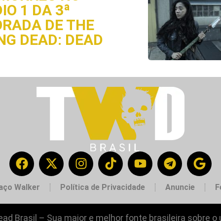
IO 1 DA 3ª
RADA DE THE
NG DEAD: DEAD
aço Walker
Política de Privacidade
Anuncie
F
ad Brasil – Sua maior e melhor fonte brasileira sobre o