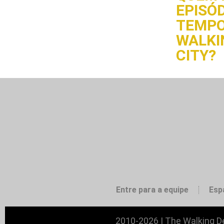
EPISÓD
TEMPO
WALKI
CITY?
Entre para a equipe
Esp
2010-2026 | The Walking De