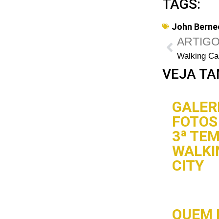
TAGS:
John Berne
ARTIGO
VEJA TA
GALERI
FOTOS 
3ª TE
WALKI
CITY
QUEM 