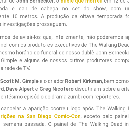
eral de
John Bernecker
, o
dublê que morreu
em 12 de Ju
ada e cair de cabeça no set do show, com um
nte 10 metros. A produção da oitava temporada f
as investigações prosseguem.
amos de avisá-los que, infelizmente, não poderemos a
inel com os produtores executivos de The Walking Dead.
mesmo horário do funeral de nosso dublê John Bernecker
 Gimple e alguns de nossos outros produtores compa
a rede de TV.
Scott M. Gimple
e o criador
Robert Kirkman
, bem como
rd
,
Dave Alpert
e
Greg Nicotero
discutiriam sobre a oi
centésimo episódio do drama zumbi com repórteres.
 cancelar a aparição ocorreu logo após The Walking
rições na San Diego Comic-Con
, exceto pelo pain
a semana passada. O painel de The Walking Dead i