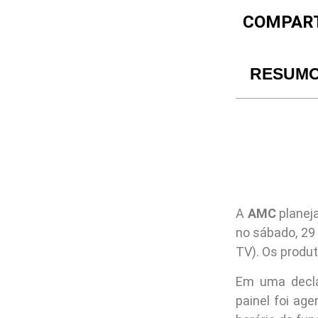
COMPART
RESUM
A
AMC
planej
no sábado, 29 
TV). Os produ
Em uma decla
painel foi ag