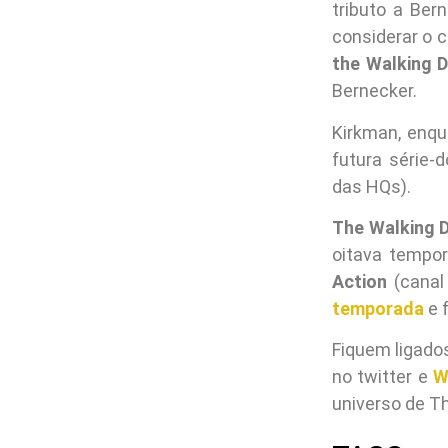
tributo a Ber
considerar o 
the Walking 
Bernecker.
Kirkman, enqu
futura série
das HQs).
The Walking 
oitava tempo
Action
(canal
temporada
e 
Fiquem ligado
no twitter e
W
universo de T