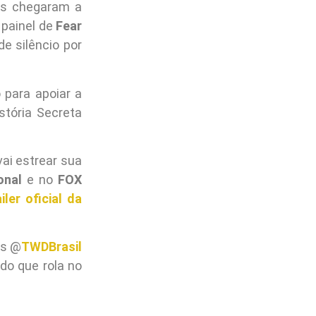
res chegaram a
 painel de
Fear
e silêncio por
 para apoiar a
stória Secreta
vai estrear sua
onal
e no
FOX
ailer oficial da
is @
TWDBrasil
do que rola no