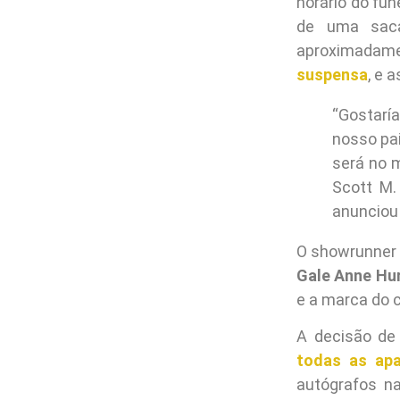
horário do fun
de uma sac
aproximadame
suspensa
, e 
“Gostarí
nosso pa
será no 
Scott M.
anunciou 
O showrunner
Gale Anne Hu
e a marca do 
A decisão de
todas as apa
autógrafos n