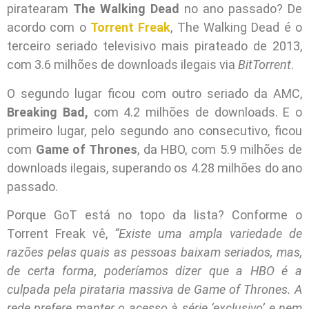
piratearam
The Walking Dead
no ano passado? De
acordo com o
Torrent Freak
, The Walking Dead é o
terceiro seriado televisivo mais pirateado de 2013,
com 3.6 milhões de downloads ilegais via
BitTorrent
.
O segundo lugar ficou com outro seriado da AMC,
Breaking Bad,
com 4.2 milhões de downloads. E o
primeiro lugar, pelo segundo ano consecutivo, ficou
com
Game of Thrones
, da HBO, com 5.9 milhões de
downloads ilegais, superando os 4.28 milhões do ano
passado.
Porque GoT está no topo da lista? Conforme o
Torrent Freak vê,
“Existe uma ampla variedade de
razões pelas quais as pessoas baixam seriados, mas,
de certa forma, poderíamos dizer que a HBO é a
culpada pela pirataria massiva de Game of Thrones. A
rede prefere manter o acesso à série ‘exclusivo’ e nem