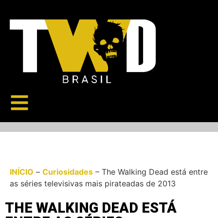
INÍCIO
–
Curiosidades
–
The Walking Dead está entre
as séries televisivas mais pirateadas de 2013
THE WALKING DEAD ESTÁ