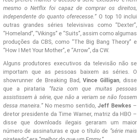
mesmo o Netflix foi capaz de comprar os direitos,
independente do quanto oferecesse.”
O top 10 inclui
outras grandes séries televisivas como “Dexter”,
“Homeland”, “Vikings” e “Suits”, assim como algumas
produções da CBS, como “The Big Bang Theory” e
“How I Met Your Mother”, e “Arrow”, da CW.
Alguns produtores executivos da televisão não se
importam que as pessoas baixem as séries. O
showrunner de Breaking Bad,
Vince Gilligan
, disse
que a pirataria
“fazia com que muitas pessoas
assistissem à série, que não a veriam se não fossem
dessa maneira.”
No mesmo sentido,
Jeff Bewkes
–
diretor presidente da Time Warner, matriz da HBO –
disse que downloads ilegais geraram um maior
número de assinaturas e que o título de
“série mais
pirateado”
era
“melhor do que um Emmy.”