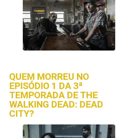
QUEM MORREU NO
EPISÓDIO 1 DA 3ª
TEMPORADA DE THE
WALKING DEAD: DEAD
CITY?