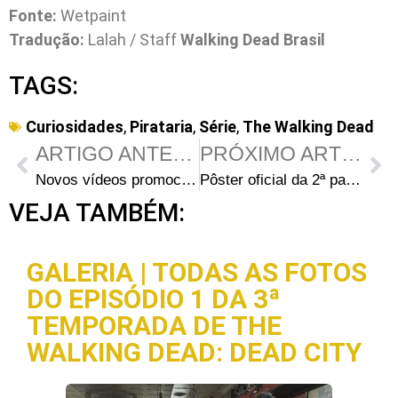
Fonte:
Wetpaint
Tradução:
Lalah / Staff
Walking Dead Brasil
TAGS:
Curiosidades
,
Pirataria
,
Série
,
The Walking Dead
ARTIGO ANTERIOR
PRÓXIMO ARTIGO
Novos vídeos promocionais da 2ª parte da 4ª temporada de The Walking Dead
Pôster oficial da 2ª parte da 4ª temporada de The Walking Dead: “Não olhe para trás”
VEJA TAMBÉM:
GALERIA | TODAS AS FOTOS
DO EPISÓDIO 1 DA 3ª
TEMPORADA DE THE
WALKING DEAD: DEAD CITY