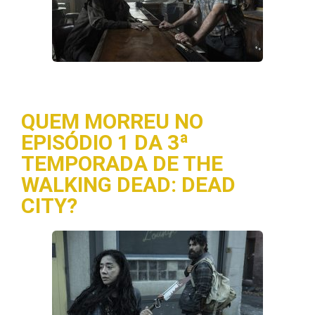
QUEM MORREU NO
EPISÓDIO 1 DA 3ª
TEMPORADA DE THE
WALKING DEAD: DEAD
CITY?