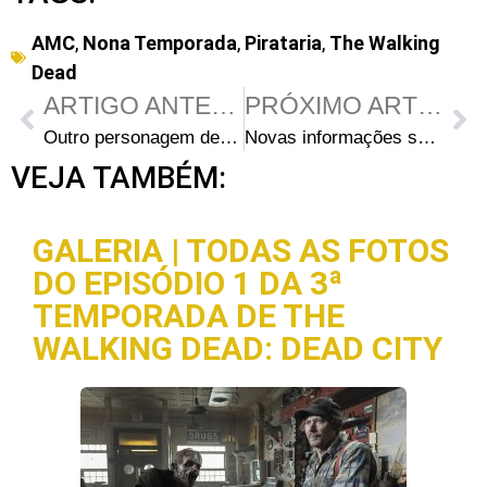
AMC
,
Nona Temporada
,
Pirataria
,
The Walking
Dead
ARTIGO ANTERIOR
PRÓXIMO ARTIGO
Outro personagem de The Walking Dead vai aparecer em Fear the Walking Dead em novo crossover
Novas informações sobre a trilogia de filmes de The Walking Dead e o envolvimento de Robert Kirkman
VEJA TAMBÉM:
GALERIA | TODAS AS FOTOS
DO EPISÓDIO 1 DA 3ª
TEMPORADA DE THE
WALKING DEAD: DEAD CITY