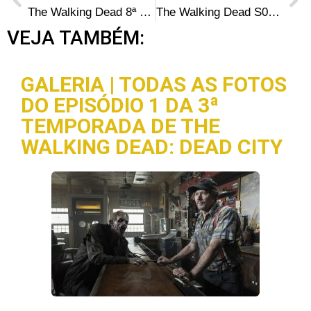
The Walking Dead 8ª Temporada – Comentários do episódio 2: “The Damned” (COM SPOILERS)
The Walking Dead S08E02: O que dizia o bilhete de Rick?
VEJA TAMBÉM:
GALERIA | TODAS AS FOTOS
DO EPISÓDIO 1 DA 3ª
TEMPORADA DE THE
WALKING DEAD: DEAD CITY