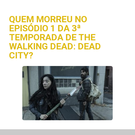
QUEM MORREU NO
EPISÓDIO 1 DA 3ª
TEMPORADA DE THE
WALKING DEAD: DEAD
CITY?