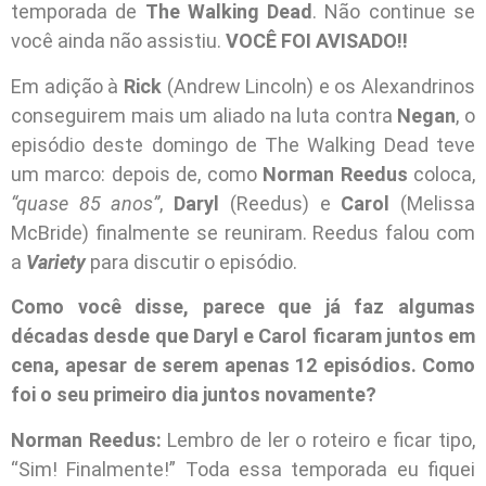
temporada de
The Walking Dead
. Não continue se
você ainda não assistiu.
VOCÊ FOI AVISADO!!
Em adição à
Rick
(Andrew Lincoln) e os Alexandrinos
conseguirem mais um aliado na luta contra
Negan
, o
episódio deste domingo de The Walking Dead teve
um marco: depois de, como
Norman Reedus
coloca,
“quase 85 anos”
,
Daryl
(Reedus) e
Carol
(Melissa
McBride) finalmente se reuniram. Reedus falou com
a
Variety
para discutir o episódio.
Como você disse, parece que já faz algumas
décadas desde que Daryl e Carol ficaram juntos em
cena, apesar de serem apenas 12 episódios. Como
foi o seu primeiro dia juntos novamente?
Norman Reedus:
Lembro de ler o roteiro e ficar tipo,
“Sim! Finalmente!” Toda essa temporada eu fiquei