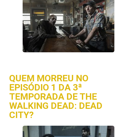
QUEM MORREU NO
EPISÓDIO 1 DA 3ª
TEMPORADA DE THE
WALKING DEAD: DEAD
CITY?