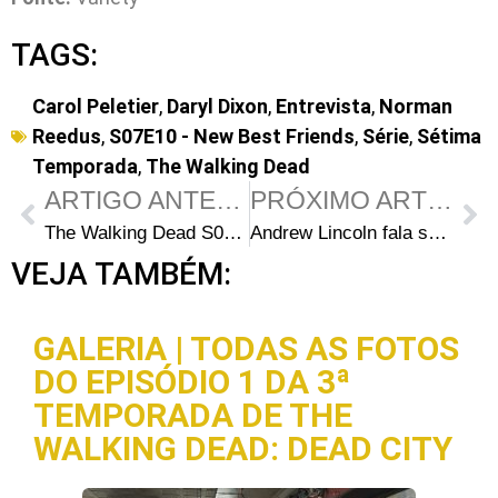
TAGS:
Carol Peletier
,
Daryl Dixon
,
Entrevista
,
Norman
Reedus
,
S07E10 - New Best Friends
,
Série
,
Sétima
Temporada
,
The Walking Dead
ARTIGO ANTERIOR
PRÓXIMO ARTIGO
The Walking Dead S07E10: Greg Nicotero divulga esboços e capacete do zumbi com espetos
Andrew Lincoln fala sobre entrar no “buraco do inferno” e enfrentar o zumbi com espetos
VEJA TAMBÉM:
GALERIA | TODAS AS FOTOS
DO EPISÓDIO 1 DA 3ª
TEMPORADA DE THE
WALKING DEAD: DEAD CITY