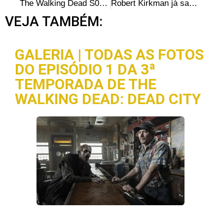
The Walking Dead S07E03 – The Cell: Opinião dos fãs
Robert Kirkman já sabe como será o final de The Walking Dead
VEJA TAMBÉM:
GALERIA | TODAS AS FOTOS
DO EPISÓDIO 1 DA 3ª
TEMPORADA DE THE
WALKING DEAD: DEAD CITY