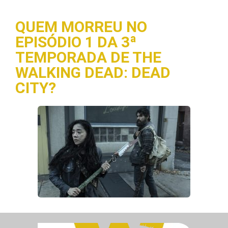
QUEM MORREU NO
EPISÓDIO 1 DA 3ª
TEMPORADA DE THE
WALKING DEAD: DEAD
CITY?