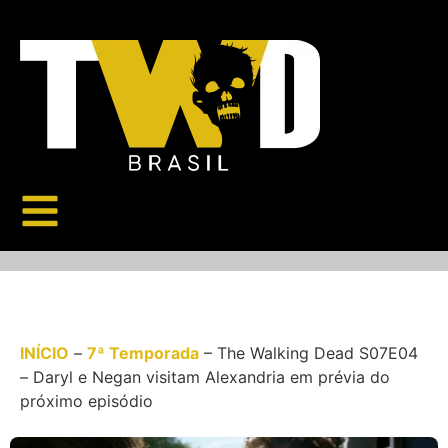
INÍCIO
–
7ª Temporada
–
The Walking Dead S07E04
– Daryl e Negan visitam Alexandria em prévia do
próximo episódio