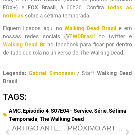
FOX+) e
FOX Brasil
, à 00h30. Confira
todas as
notícias
sobre a sétima temporada.
Fiquem ligados aqui no
Walking Dead Brasil
e em
nossas redes sociais @
TWDBrasil
no twitter e
Walking Dead Br
no facebook para ficar por dentro
de tudo que rola no universo de The Walking Dead.
–
Legenda:
Gabriel Simonassi
/ Staff
Walking Dead
Brasil
TAGS:
AMC
,
Episódio 4
,
S07E04 - Service
,
Série
,
Sétima
Temporada
,
The Walking Dead
ARTIGO ANTERIOR
PRÓXIMO ARTIGO