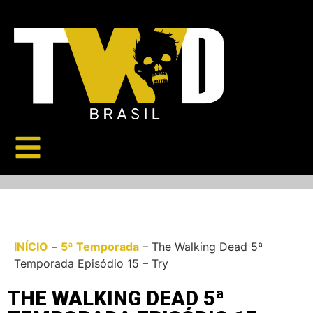
INÍCIO
–
5ª Temporada
–
The Walking Dead 5ª
Temporada Episódio 15 – Try
THE WALKING DEAD 5ª