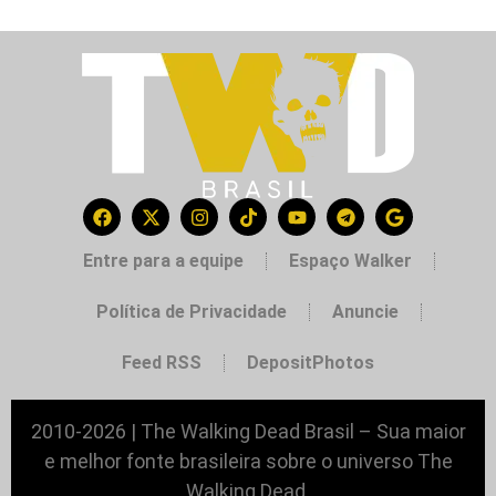
Entre para a equipe
Espaço Walker
Política de Privacidade
Anuncie
Feed RSS
DepositPhotos
2010-2026 | The Walking Dead Brasil – Sua maior
e melhor fonte brasileira sobre o universo The
Walking Dead.