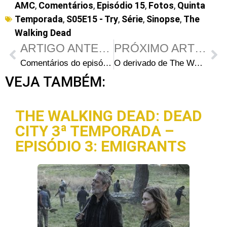
AMC
,
Comentários
,
Episódio 15
,
Fotos
,
Quinta
Temporada
,
S05E15 - Try
,
Série
,
Sinopse
,
The
Walking Dead
ARTIGO ANTERIOR
PRÓXIMO ARTIGO
Comentários do episódio S05E14 – “Spend” (COM SPOILERS)
O derivado de The Walking Dead começará como um prelúdio para depois alcançar a série original
VEJA TAMBÉM:
THE WALKING DEAD: DEAD
CITY 3ª TEMPORADA –
EPISÓDIO 3: EMIGRANTS