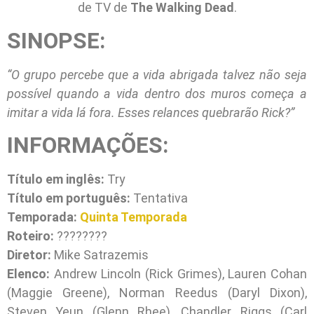
de TV de
The Walking Dead
.
SINOPSE:
“O grupo percebe que a vida abrigada talvez não seja
possível quando a vida dentro dos muros começa a
imitar a vida lá fora. Esses relances quebrarão Rick?”
INFORMAÇÕES:
Título em inglês:
Try
Título em português:
Tentativa
Temporada:
Quinta Temporada
Roteiro:
????????
Diretor:
Mike Satrazemis
Elenco:
Andrew Lincoln (Rick Grimes), Lauren Cohan
(Maggie Greene), Norman Reedus (Daryl Dixon),
Steven Yeun (Glenn Rhee), Chandler Riggs (Carl