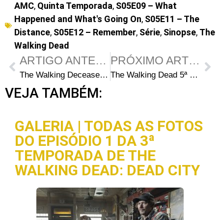
AMC
,
Quinta Temporada
,
S05E09 – What
Happened and What's Going On
,
S05E11 – The
Distance
,
S05E12 – Remember
,
Série
,
Sinopse
,
The
Walking Dead
ARTIGO ANTERIOR
PRÓXIMO ARTIGO
The Walking Deceased | Filme paródia de The Walking Dead tem data de estreia
The Walking Dead 5ª Temporada: Novo trailer da volta da série
VEJA TAMBÉM:
GALERIA | TODAS AS FOTOS
DO EPISÓDIO 1 DA 3ª
TEMPORADA DE THE
WALKING DEAD: DEAD CITY