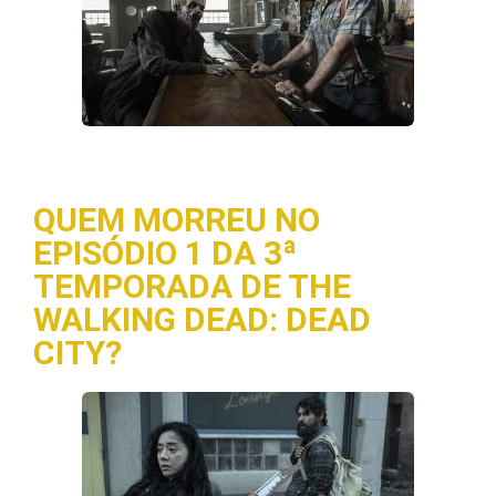
QUEM MORREU NO
EPISÓDIO 1 DA 3ª
TEMPORADA DE THE
WALKING DEAD: DEAD
CITY?