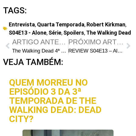
TAGS:
Entrevista
,
Quarta Temporada
,
Robert Kirkman
,
S04E13 - Alone
,
Série
,
Spoilers
,
The Walking Dead
ARTIGO ANTERIOR
PRÓXIMO ARTIGO
The Walking Dead 4ª Temporada: Perguntas e Respostas com Emily Kinney (Beth Greene)
REVIEW S04E13 – Alone: Caminhando à deriva
VEJA TAMBÉM:
QUEM MORREU NO
EPISÓDIO 3 DA 3ª
TEMPORADA DE THE
WALKING DEAD: DEAD
CITY?