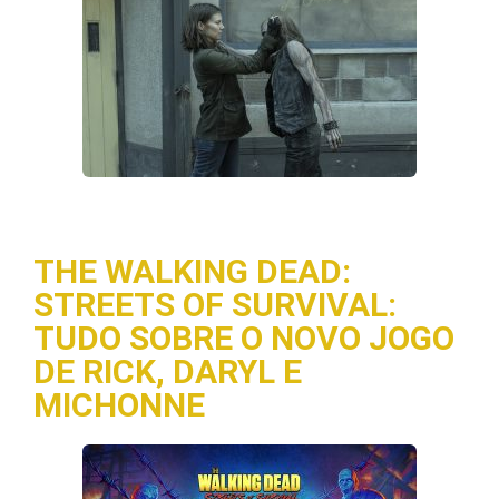
THE WALKING DEAD:
STREETS OF SURVIVAL:
TUDO SOBRE O NOVO JOGO
DE RICK, DARYL E
MICHONNE