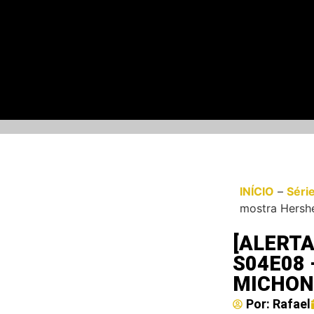
INÍCIO
–
Séri
mostra Hersh
[ALERTA
S04E08 
MICHON
Por:
Rafael