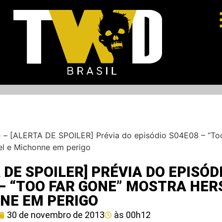
e
–
[ALERTA DE SPOILER] Prévia do episódio S04E08 – “To
el e Michonne em perigo
 DE SPOILER] PRÉVIA DO EPISÓD
– “TOO FAR GONE” MOSTRA HER
NE EM PERIGO
30 de novembro de 2013
às
00h12