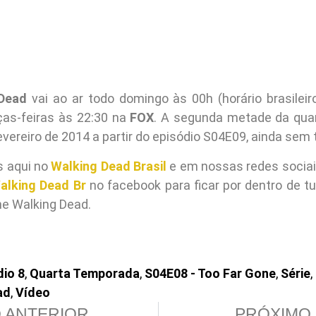
Dead
vai ao ar todo domingo às 00h (horário brasileir
ças-feiras às 22:30 na
FOX
. A segunda metade da qua
evereiro de 2014 a partir do episódio S04E09, ainda sem t
s aqui no
Walking Dead Brasil
e em nossas redes socia
alking Dead Br
no facebook para ficar por dentro de tu
he Walking Dead.
dio 8
,
Quarta Temporada
,
S04E08 - Too Far Gone
,
Série
,
ad
,
Vídeo
 ANTERIOR
PRÓXIMO 