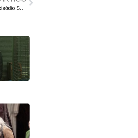
Novo vídeo promocional do episódio S04E08 – “Too Far Gone” divulgado pela FOX Nova Zelândia