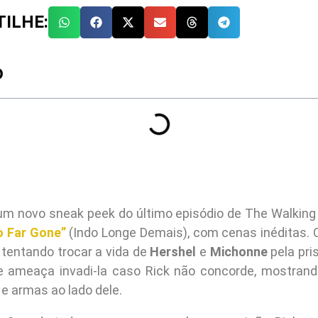
ILHE:
O
 um novo sneak peek do último episódio de The Walking
o Far Gone”
(Indo Longe Demais), com cenas inéditas. 
tentando trocar a vida de
Hershel
e
Michonne
pela pri
e ameaça invadi-la caso Rick não concorde, mostrand
e armas ao lado dele.