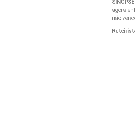
SINOPSE
agora en
não vence
Roteirist