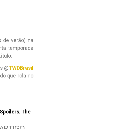
o de verão) na
rta temporada
ítulo.
is @
TWDBrasil
do que rola no
Spoilers
,
The
ARTIGO