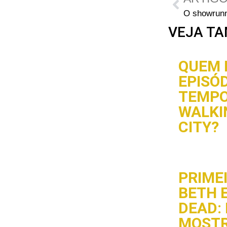
VEJA TA
QUEM 
EPISÓD
TEMPO
WALKI
CITY?
PRIME
BETH 
DEAD:
MOST