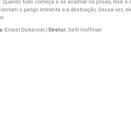
:
Quando tudo começa a se acalmar na prisão, Rick e 
frentam o perigo iminente e a destruição. Dessa vez, e
r.
a:
Ernest Dickerson |
Diretor:
Seth Hoffman