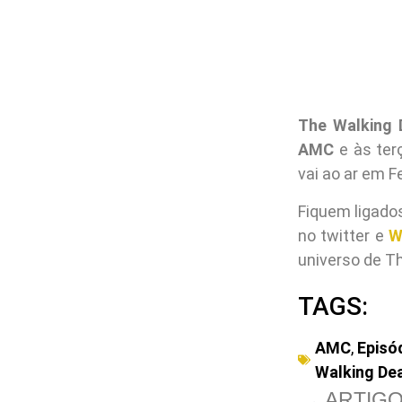
The Walking 
AMC
e às ter
vai ao ar em F
Fiquem ligado
no twitter e
W
universo de T
TAGS:
AMC
,
Episó
Walking De
ARTIGO