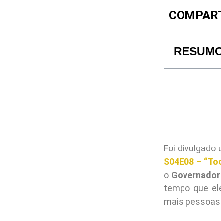
COMPART
RESUM
Foi divulgado
S04E08 – “To
o
Governador
tempo que el
mais pessoas 