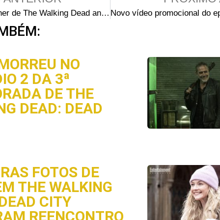
O showrunner de The Walking Dead antecipa um midseason finale mortal e ‘explosivo’
MBÉM:
MORREU NO
IO 2 DA 3ª
RADA DE THE
NG DEAD: DEAD
IRAS FOTOS DE
EM THE WALKING
 DEAD CITY
RAM REENCONTRO