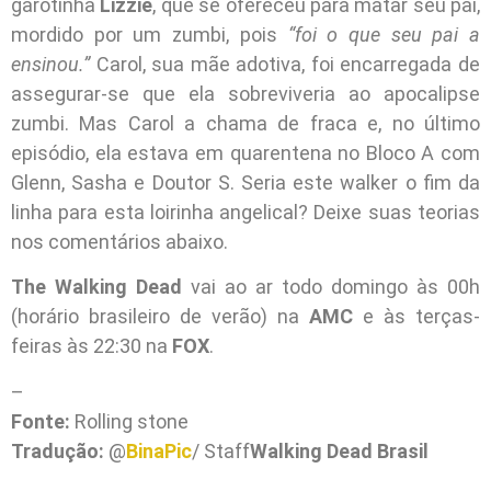
garotinha
Lizzie
, que se ofereceu para matar seu pai,
mordido por um zumbi, pois
“foi o que seu pai a
ensinou.”
Carol, sua mãe adotiva, foi encarregada de
assegurar-se que ela sobreviveria ao apocalipse
zumbi. Mas Carol a chama de fraca e, no último
episódio, ela estava em quarentena no Bloco A com
Glenn, Sasha e Doutor S. Seria este walker o fim da
linha para esta loirinha angelical? Deixe suas teorias
nos comentários abaixo.
The Walking Dead
vai ao ar todo domingo às 00h
(horário brasileiro de verão) na
AMC
e às terças-
feiras às 22:30 na
FOX
.
–
Fonte:
Rolling stone
Tradução:
@
BinaPic
/ Staff
Walking Dead Brasil