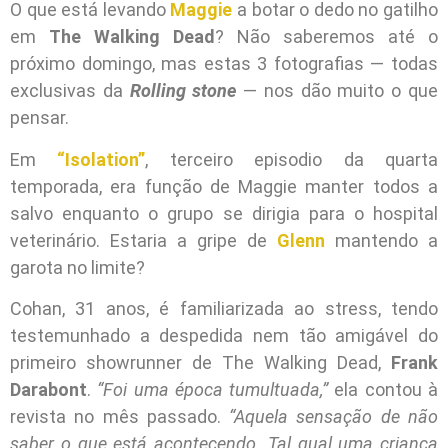
O que está levando
Maggie
a botar o dedo no gatilho
em
The Walking Dead
? Não saberemos até o
próximo domingo, mas estas 3 fotografias — todas
exclusivas da
Rolling stone
— nos dão muito o que
pensar.
Em
“Isolation”
, terceiro episodio da quarta
temporada, era função de Maggie manter todos a
salvo enquanto o grupo se dirigia para o hospital
veterinário. Estaria a gripe de
Glenn
mantendo a
garota no limite?
Cohan, 31 anos, é familiarizada ao stress, tendo
testemunhado a despedida nem tão amigável do
primeiro showrunner de The Walking Dead,
Frank
Darabont
.
“Foi uma época tumultuada,”
ela contou à
revista no mês passado.
“Aquela sensação de não
saber o que está acontecendo. Tal qual uma criança