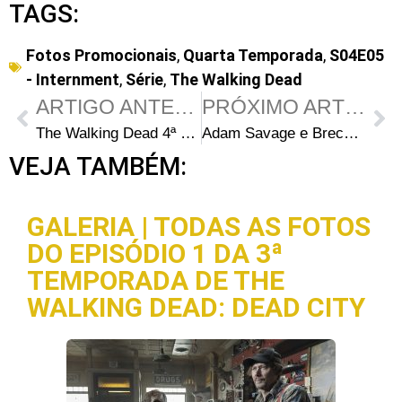
TAGS:
Fotos Promocionais
,
Quarta Temporada
,
S04E05
- Internment
,
Série
,
The Walking Dead
ARTIGO ANTERIOR
PRÓXIMO ARTIGO
The Walking Dead 4ª Temporada: Análise antecipada do episodio S04E05 – “Internment”
Adam Savage e Breckin Meyer estarão no Talking Dead do episódio S04E05 – “Internment”
VEJA TAMBÉM:
GALERIA | TODAS AS FOTOS
DO EPISÓDIO 1 DA 3ª
TEMPORADA DE THE
WALKING DEAD: DEAD CITY