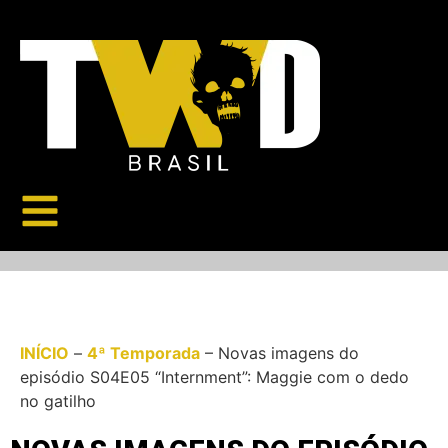
INÍCIO
–
4ª Temporada
–
Novas imagens do
episódio S04E05 “Internment”: Maggie com o dedo
no gatilho