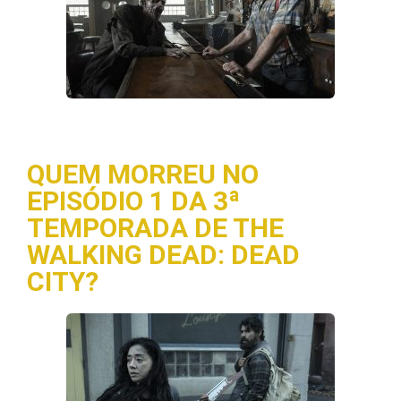
QUEM MORREU NO
EPISÓDIO 1 DA 3ª
TEMPORADA DE THE
WALKING DEAD: DEAD
CITY?