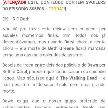
[
ATENÇÃO!!
ESTE CONTEÚDO CONTÉM SPOILERS
DO EPISÓDIO S05E08 – “
CODA
“!]
OK – RIP Beth.
Não dá pra fazer este review sem começar por
aqueles momentos finais. Sim, todos nós já
desconfiávamos, mas quando
Daryl
chora, a gente
chora – e a morte de
Beth Greene
ficará marcada
como uma das mais doloridas de assistir.
Depois da troca entre dois dos policiais de
Dawn
por
Beth e
Carol
, pareceu que todos sairiam do episódio
ilesos. Mas não, isso aqui é
The Walking Dead
– e
não seria um midseason finale sem uma grande
morte.
Dawn exigiu que o nosso grupo preferido de
sobreviventes também entregasse
Noah
, que