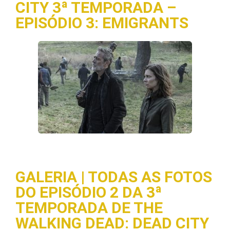
CITY 3ª TEMPORADA –
EPISÓDIO 3: EMIGRANTS
GALERIA | TODAS AS FOTOS
DO EPISÓDIO 2 DA 3ª
TEMPORADA DE THE
WALKING DEAD: DEAD CITY