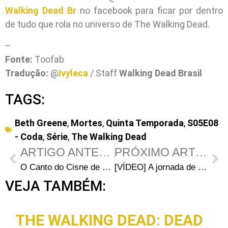
Walking Dead Br
no facebook para ficar por dentro
de tudo que rola no universo de The Walking Dead.
–
Fonte:
Toofab
Tradução:
@
Ivyleca
/ Staff
Walking Dead Brasil
TAGS:
Beth Greene
,
Mortes
,
Quinta Temporada
,
S05E08
- Coda
,
Série
,
The Walking Dead
ARTIGO ANTERIOR
PRÓXIMO ARTIGO
O Canto do Cisne de Beth Greene
[VÍDEO] A jornada de Beth Greene em The Walking Dead
VEJA TAMBÉM:
THE WALKING DEAD: DEAD