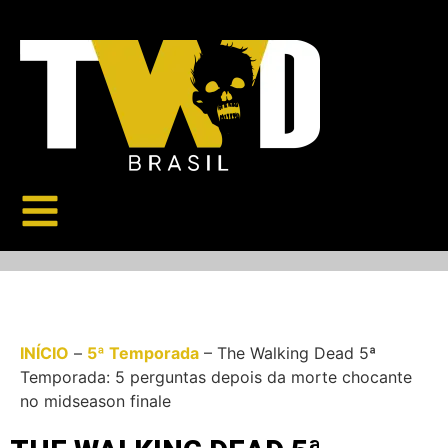
INÍCIO
–
5ª Temporada
–
The Walking Dead 5ª
Temporada: 5 perguntas depois da morte chocante
no midseason finale