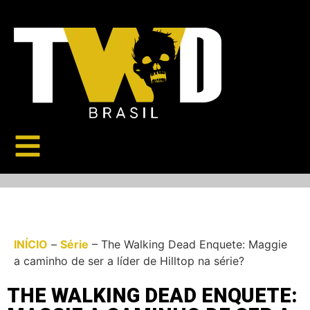
INÍCIO
–
Série
–
The Walking Dead Enquete: Maggie
a caminho de ser a líder de Hilltop na série?
THE WALKING DEAD ENQUETE: