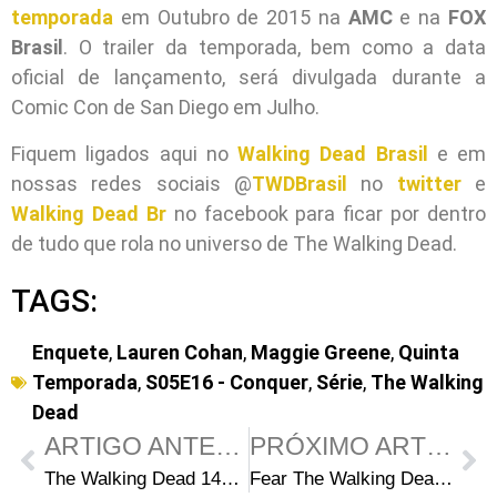
temporada
em Outubro de 2015 na
AMC
e na
FOX
Brasil
. O trailer da temporada, bem como a data
oficial de lançamento, será divulgada durante a
Comic Con de San Diego em Julho.
Fiquem ligados aqui no
Walking Dead Brasil
e em
nossas redes sociais @
TWDBrasil
no
twitter
e
Walking Dead Br
no facebook para ficar por dentro
de tudo que rola no universo de The Walking Dead.
TAGS:
Enquete
,
Lauren Cohan
,
Maggie Greene
,
Quinta
Temporada
,
S05E16 - Conquer
,
Série
,
The Walking
Dead
ARTIGO ANTERIOR
PRÓXIMO ARTIGO
The Walking Dead 140: Prévia da edição
Fear The Walking Dead começará a ser gravada em Vancouver neste mês