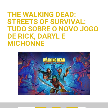
THE WALKING DEAD:
STREETS OF SURVIVAL:
TUDO SOBRE O NOVO JOGO
DE RICK, DARYL E
MICHONNE