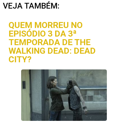
VEJA TAMBÉM:
QUEM MORREU NO
EPISÓDIO 3 DA 3ª
TEMPORADA DE THE
WALKING DEAD: DEAD
CITY?