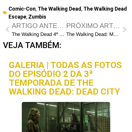
Comic-Con
,
The Walking Dead
,
The Walking Dead
Escape
,
Zumbis
ARTIGO ANTERIOR
PRÓXIMO ARTIGO
The Walking Dead 4ª Temporada: Flashbacks mostrando a história da origem do Governador?
The Walking Dead: Mensagens escondidas no créditos de abertura
VEJA TAMBÉM:
GALERIA | TODAS AS FOTOS
DO EPISÓDIO 2 DA 3ª
TEMPORADA DE THE
WALKING DEAD: DEAD CITY