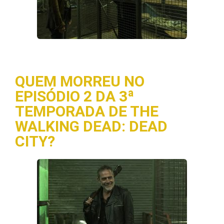
QUEM MORREU NO
EPISÓDIO 2 DA 3ª
TEMPORADA DE THE
WALKING DEAD: DEAD
CITY?