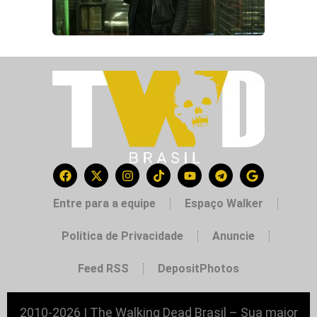
Entre para a equipe
Espaço Walker
Política de Privacidade
Anuncie
Feed RSS
DepositPhotos
2010-2026 | The Walking Dead Brasil – Sua maior