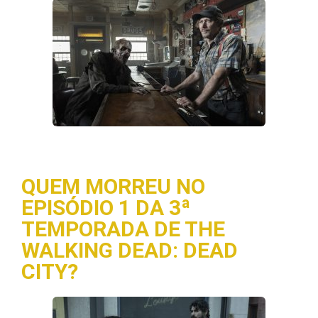
QUEM MORREU NO
EPISÓDIO 1 DA 3ª
TEMPORADA DE THE
WALKING DEAD: DEAD
CITY?