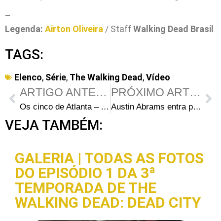
–
Legenda:
Airton Oliveira
/ Staff
Walking Dead Brasil
TAGS:
Elenco
,
Série
,
The Walking Dead
,
Vídeo
ARTIGO ANTERIOR
PRÓXIMO ARTIGO
Os cinco de Atlanta – Analisando Glenn Rhee
Austin Abrams entra para o elenco do filme “Dude”
VEJA TAMBÉM:
GALERIA | TODAS AS FOTOS
DO EPISÓDIO 1 DA 3ª
TEMPORADA DE THE
WALKING DEAD: DEAD CITY