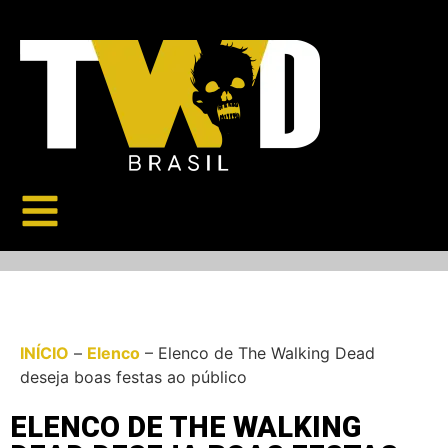
INÍCIO
–
Elenco
–
Elenco de The Walking Dead
deseja boas festas ao público
ELENCO DE THE WALKING