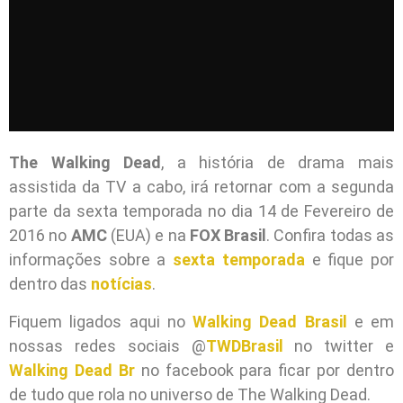
The Walking Dead
, a história de drama mais
assistida da TV a cabo, irá retornar com a segunda
parte da sexta temporada no dia 14 de Fevereiro de
2016 no
AMC
(EUA) e na
FOX Brasil
. Confira todas as
informações sobre a
sexta temporada
e fique por
dentro das
notícias
.
Fiquem ligados aqui no
Walking Dead Brasil
e em
nossas redes sociais @
TWDBrasil
no twitter e
Walking Dead Br
no facebook para ficar por dentro
de tudo que rola no universo de The Walking Dead.