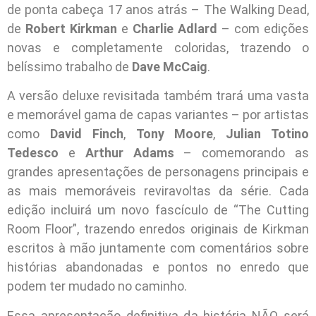
de ponta cabeça 17 anos atrás – The Walking Dead,
de
Robert Kirkman
e
Charlie Adlard
– com edições
novas e completamente coloridas, trazendo o
belíssimo trabalho de
Dave McCaig
.
A versão deluxe revisitada também trará uma vasta
e memorável gama de capas variantes – por artistas
como
David Finch
,
Tony Moore
,
Julian Totino
Tedesco
e
Arthur Adams
– comemorando as
grandes apresentações de personagens principais e
as mais memoráveis reviravoltas da série. Cada
edição incluirá um novo fascículo de “The Cutting
Room Floor”, trazendo enredos originais de Kirkman
escritos à mão juntamente com comentários sobre
histórias abandonadas e pontos no enredo que
podem ter mudado no caminho.
Essa apresentação definitiva da história NÃO será