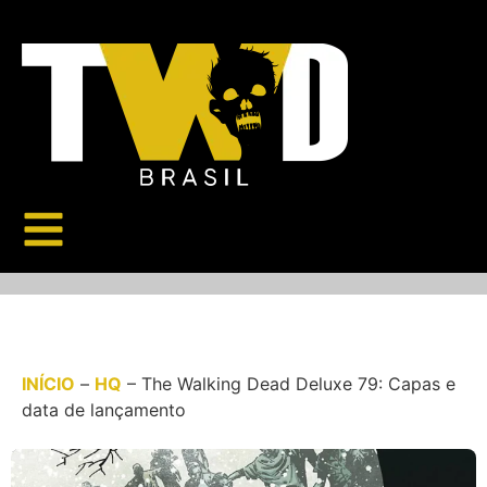
INÍCIO
–
HQ
–
The Walking Dead Deluxe 79: Capas e
data de lançamento