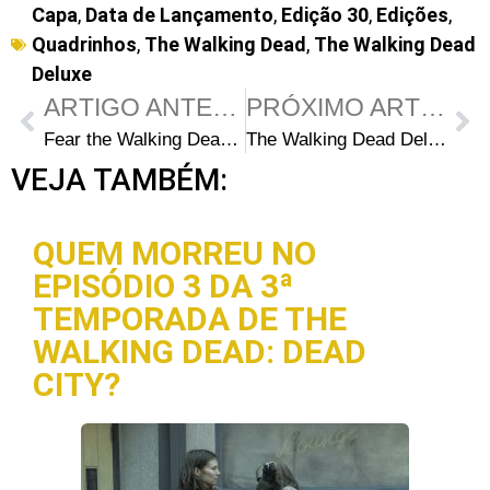
Capa
,
Data de Lançamento
,
Edição 30
,
Edições
,
Quadrinhos
,
The Walking Dead
,
The Walking Dead
Deluxe
ARTIGO ANTERIOR
PRÓXIMO ARTIGO
Fear the Walking Dead 7ª Temporada – Comentários do episódio 3: “Cindy Hawkins” (COM SPOILERS)
The Walking Dead Deluxe 31: Capas e data de lançamento
VEJA TAMBÉM:
QUEM MORREU NO
EPISÓDIO 3 DA 3ª
TEMPORADA DE THE
WALKING DEAD: DEAD
CITY?