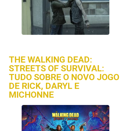
THE WALKING DEAD:
STREETS OF SURVIVAL:
TUDO SOBRE O NOVO JOGO
DE RICK, DARYL E
MICHONNE