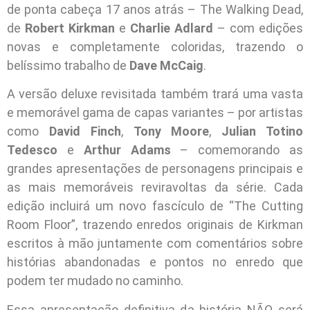
de ponta cabeça 17 anos atrás – The Walking Dead,
de
Robert Kirkman
e
Charlie Adlard
– com edições
novas e completamente coloridas, trazendo o
belíssimo trabalho de
Dave McCaig
.
A versão deluxe revisitada também trará uma vasta
e memorável gama de capas variantes – por artistas
como
David Finch
,
Tony Moore
,
Julian Totino
Tedesco
e
Arthur Adams
– comemorando as
grandes apresentações de personagens principais e
as mais memoráveis reviravoltas da série. Cada
edição incluirá um novo fascículo de “The Cutting
Room Floor”, trazendo enredos originais de Kirkman
escritos à mão juntamente com comentários sobre
histórias abandonadas e pontos no enredo que
podem ter mudado no caminho.
Essa apresentação definitiva da história NÃO será