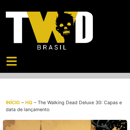
INÍCIO
–
HQ
–
The Walking Dead Deluxe 30: Capas e
data de lançamento