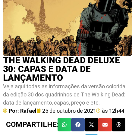
THE WALKING DEAD DELUXE
30: CAPAS E DATA DE
LANÇAMENTO
Veja aqui todas as informações da versão colorida
da edição 30 dos quadrinhos de The Walking Dead:
data de lançamento, capas, preço e etc.
Por:
Rafael
25 de outubro de 2021
às
12h44
COMPARTILHE: