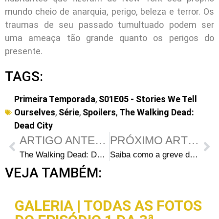
mundo cheio de anarquia, perigo, beleza e terror. Os
traumas de seu passado tumultuado podem ser
uma ameaça tão grande quanto os perigos do
presente.
TAGS:
Primeira Temporada
,
S01E05 - Stories We Tell
Ourselves
,
Série
,
Spoilers
,
The Walking Dead:
Dead City
ARTIGO ANTERIOR
PRÓXIMO ARTIGO
The Walking Dead: Dead City 1ª Temporada – Episódio 5: Stories We Tell Ourselves
Saiba como a greve dos atores vai impactar as séries do Universo The Walking Dead
VEJA TAMBÉM:
GALERIA | TODAS AS FOTOS