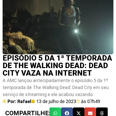
EPISÓDIO 5 DA 1ª TEMPORADA
DE THE WALKING DEAD: DEAD
CITY VAZA NA INTERNET
A AMC lançou antecipadamente o episódio 5 da 1ª
temporada de The Walking Dead: Dead City em seu
serviço de streaming e ele acabou vazando.
Por:
Rafael
13 de julho de 2023
às
07h49
COMPARTILHE: