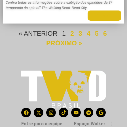
Confira todas as informações sobre a exibição dos episódios da 3ª
temporada do spin-off The Walking Dead: Dead City.
LEIA MAIS +
« ANTERIOR
1
2
3
4
5
6
PRÓXIMO »
Entre para a equipe
Espaço Walker