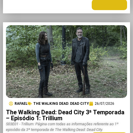
LEIA MAIS +
RAFAEL
THE WALKING DEAD: DEAD CITY
26/07/2026
The Walking Dead: Dead City 3ª Temporada
– Episódio 1: Trillium
S03E01 - Trillium: Página com todas as informações referente ao 1º
episódio da 3ª temporada de The Walking Dead: Dead City.