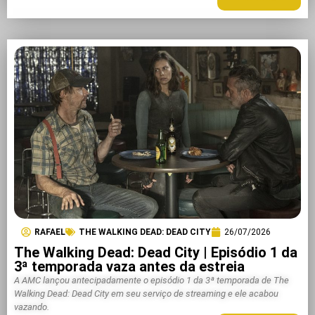
RAFAEL
THE WALKING DEAD: DEAD CITY
26/07/2026
The Walking Dead: Dead City | Episódio 1 da
3ª temporada vaza antes da estreia
A AMC lançou antecipadamente o episódio 1 da 3ª temporada de The
Walking Dead: Dead City em seu serviço de streaming e ele acabou
vazando.