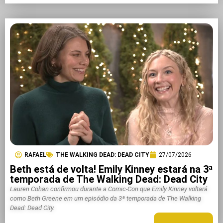
RAFAEL
THE WALKING DEAD: DEAD CITY
27/07/2026
Beth está de volta! Emily Kinney estará na 3ª
temporada de The Walking Dead: Dead City
Lauren Cohan confirmou durante a Comic-Con que Emily Kinney voltará
como Beth Greene em um episódio da 3ª temporada de The Walking
Dead: Dead City.
LEIA MAIS +