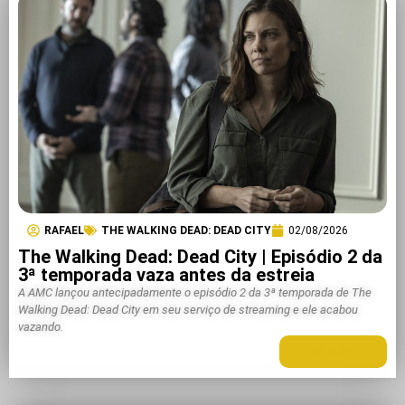
RAFAEL
THE WALKING DEAD: DEAD CITY
02/08/2026
The Walking Dead: Dead City | Episódio 2 da
3ª temporada vaza antes da estreia
A AMC lançou antecipadamente o episódio 2 da 3ª temporada de The
Walking Dead: Dead City em seu serviço de streaming e ele acabou
vazando.
LEIA MAIS +