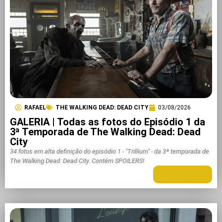
RAFAEL
THE WALKING DEAD: DEAD CITY
03/08/2026
GALERIA | Todas as fotos do Episódio 1 da
3ª Temporada de The Walking Dead: Dead
City
34 fotos em alta definição do episódio 1 - "Trillium" - da 3ª temporada de
The Walking Dead: Dead City. Contém SPOILERS!
LEIA MAIS +