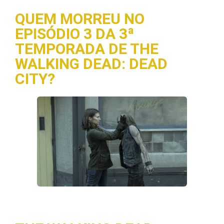
QUEM MORREU NO
EPISÓDIO 3 DA 3ª
TEMPORADA DE THE
WALKING DEAD: DEAD
CITY?