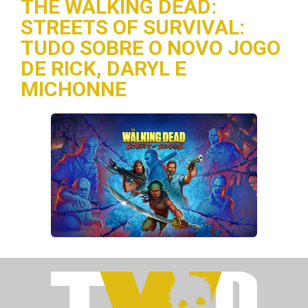
THE WALKING DEAD:
STREETS OF SURVIVAL:
TUDO SOBRE O NOVO JOGO
DE RICK, DARYL E
MICHONNE