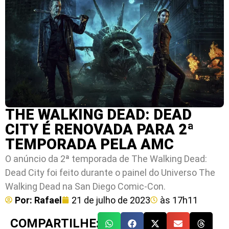
THE WALKING DEAD: DEAD
CITY É RENOVADA PARA 2ª
TEMPORADA PELA AMC
O anúncio da 2ª temporada de The Walking Dead:
Dead City foi feito durante o painel do Universo The
Walking Dead na San Diego Comic-Con.
Por:
Rafael
21 de julho de 2023
às
17h11
COMPARTILHE: