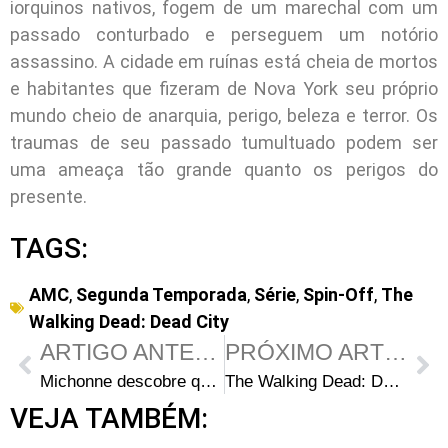
iorquinos nativos, fogem de um marechal com um
passado conturbado e perseguem um notório
assassino. A cidade em ruínas está cheia de mortos
e habitantes que fizeram de Nova York seu próprio
mundo cheio de anarquia, perigo, beleza e terror. Os
traumas de seu passado tumultuado podem ser
uma ameaça tão grande quanto os perigos do
presente.
TAGS:
AMC
,
Segunda Temporada
,
Série
,
Spin-Off
,
The
Walking Dead: Dead City
ARTIGO ANTERIOR
PRÓXIMO ARTIGO
Michonne descobre que Rick está vivo no primeiro teaser de The Walking Dead: The Ones Who Live
The Walking Dead: Daryl Dixon é renovada para 2ª temporada pela AMC
VEJA TAMBÉM: