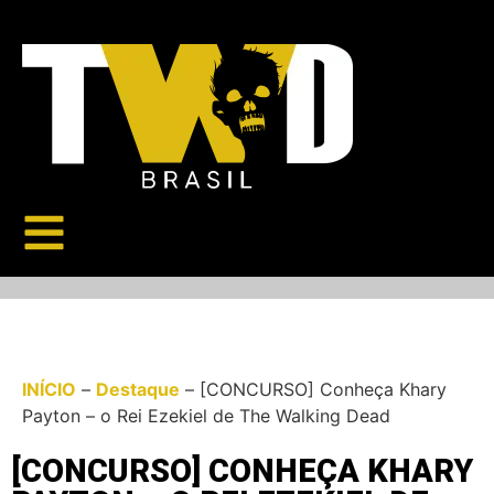
INÍCIO
–
Destaque
–
[CONCURSO] Conheça Khary
Payton – o Rei Ezekiel de The Walking Dead
[CONCURSO] CONHEÇA KHARY