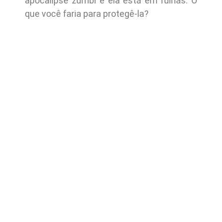
apocalipse zumbi e ela está em ruínas. O
que você faria para protegê-la?