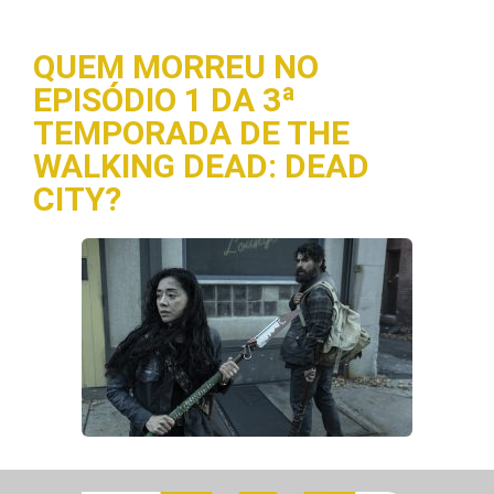
QUEM MORREU NO
EPISÓDIO 1 DA 3ª
TEMPORADA DE THE
WALKING DEAD: DEAD
CITY?