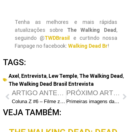
Tenha as melhores e mais rápidas
atualizações sobre
The Walking Dead
,
seguindo @
TWDBrasil
e curtindo nossa
Fanpage no facebook:
Walking Dead Br
!
TAGS:
Axel
,
Entrevista
,
Lew Temple
,
The Walking Dead
,
The Walking Dead Brasil Entrevista
ARTIGO ANTERIOR
PRÓXIMO ARTIGO
Coluna Z #6 – Filme zumbi-apocalíptico do Brad Pitt estreia em junho
Primeiras imagens da nova coleção de bonecos oficiais de The Walking Dead inspirados na série de TV
VEJA TAMBÉM: