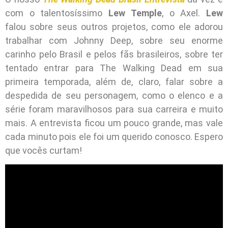
com o talentosíssimo
Lew Temple
, o Axel.
Lew
falou sobre seus outros projetos, como ele adorou
trabalhar com Johnny Deep, sobre seu enorme
carinho pelo Brasil e pelos fãs brasileiros, sobre ter
tentado entrar para The Walking Dead em sua
primeira temporada, além de, claro, falar sobre a
despedida de seu personagem, como o elenco e a
série foram maravilhosos para sua carreira e muito
mais. A entrevista ficou um pouco grande, mas vale
cada minuto pois ele foi um querido conosco. Espero
que vocês curtam!