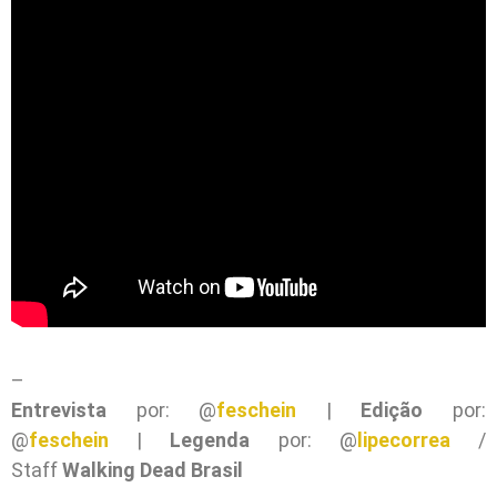
–
Entrevista
por: @
feschein
|
Edição
por:
@
feschein
|
Legenda
por: @
lipecorrea
/
Staff
Walking Dead Brasil