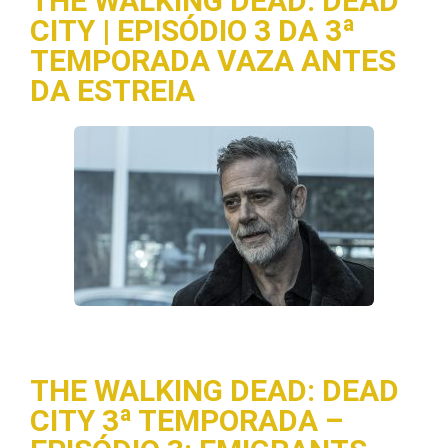
THE WALKING DEAD: DEAD
CITY | EPISÓDIO 3 DA 3ª
TEMPORADA VAZA ANTES
DA ESTREIA
THE WALKING DEAD: DEAD
CITY 3ª TEMPORADA –