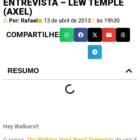
ENTREVISTA – LEW TEMPLE
(AXEL)
Por:
Rafael
13 de abril de 2013
às
19h30
COMPARTILHE:
RESUMO
Hey Walkers!!
O nosso
The Walking Dead Brasil Entrevista
da vez é