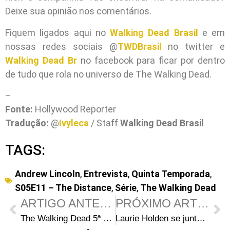
Deixe sua opinião nos comentários.
Fiquem ligados aqui no
Walking Dead Brasil
e em
nossas redes sociais @
TWDBrasil
no twitter e
Walking Dead Br
no facebook para ficar por dentro
de tudo que rola no universo de The Walking Dead.
–
Fonte:
Hollywood Reporter
Tradução:
@
Ivyleca
/ Staff
Walking Dead Brasil
TAGS:
Andrew Lincoln
,
Entrevista
,
Quinta Temporada
,
S05E11 – The Distance
,
Série
,
The Walking Dead
ARTIGO ANTERIOR
PRÓXIMO ARTIGO
The Walking Dead 5ª Temporada Episódio 12 – Remember
Laurie Holden se junta ao elenco da série Chicago Med