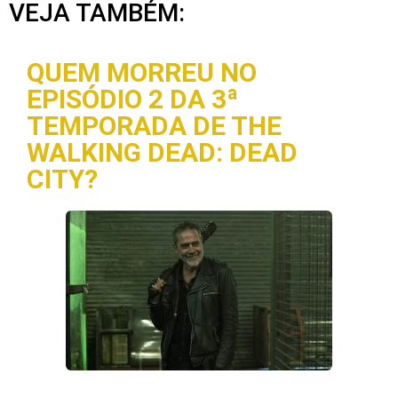
VEJA TAMBÉM:
QUEM MORREU NO
EPISÓDIO 2 DA 3ª
TEMPORADA DE THE
WALKING DEAD: DEAD
CITY?