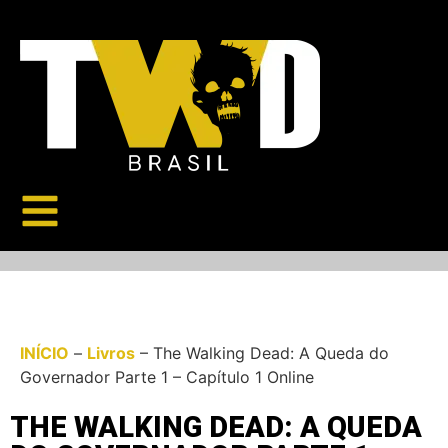
INÍCIO
–
Livros
–
The Walking Dead: A Queda do
Governador Parte 1 – Capítulo 1 Online
THE WALKING DEAD: A QUEDA