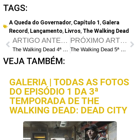
TAGS:
A Queda do Governador
,
Capítulo 1
,
Galera
Record
,
Lançamento
,
Livros
,
The Walking Dead
ARTIGO ANTERIOR
PRÓXIMO ARTIGO
The Walking Dead 4ª Temporada: O que virá em seguida para Carl Grimes?
The Walking Dead 5ª Temporada: Chamadas de Elenco e Audições
VEJA TAMBÉM:
GALERIA | TODAS AS FOTOS
DO EPISÓDIO 1 DA 3ª
TEMPORADA DE THE
WALKING DEAD: DEAD CITY