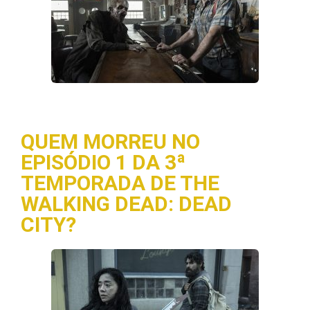
QUEM MORREU NO
EPISÓDIO 1 DA 3ª
TEMPORADA DE THE
WALKING DEAD: DEAD
CITY?