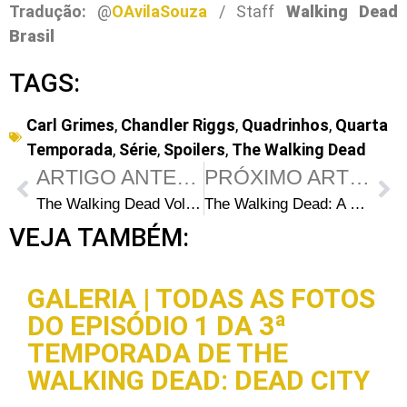
Tradução:
@
OAvilaSouza
/ Staff
Walking Dead
Brasil
TAGS:
Carl Grimes
,
Chandler Riggs
,
Quadrinhos
,
Quarta
Temporada
,
Série
,
Spoilers
,
The Walking Dead
ARTIGO ANTERIOR
PRÓXIMO ARTIGO
The Walking Dead Volume 20: Arte da capa e data de lançamento
The Walking Dead: A Queda do Governador Parte 1 – Capítulo 1 Online
VEJA TAMBÉM:
GALERIA | TODAS AS FOTOS
DO EPISÓDIO 1 DA 3ª
TEMPORADA DE THE
WALKING DEAD: DEAD CITY