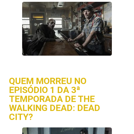
QUEM MORREU NO
EPISÓDIO 1 DA 3ª
TEMPORADA DE THE
WALKING DEAD: DEAD
CITY?