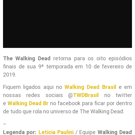
The Walking Dead
retorna para os oito episódios
finais de sua 9ª temporada em 10 de fevereiro de
2019.
Fiquem ligados aqui no
Walking Dead Brasil
e em
nossas redes sociais @
TWDBrasil
no twitter
e
Walking Dead Br
no facebook para ficar por dentro
de tudo que rola no universo de The Walking Dead.
–
Legenda por:
Leticia Paulini
/ Equipe
Walking Dead