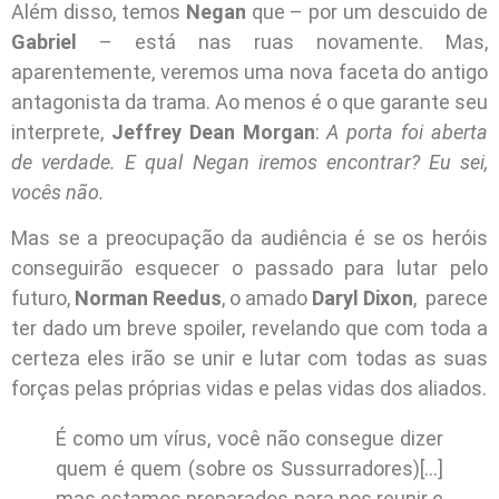
Além disso, temos
Negan
que – por um descuido de
Gabriel
– está nas ruas novamente. Mas,
aparentemente, veremos uma nova faceta do antigo
antagonista da trama. Ao menos é o que garante seu
interprete,
Jeffrey Dean Morgan
:
A porta foi aberta
de verdade. E qual Negan iremos encontrar? Eu sei,
vocês não.
Mas se a preocupação da audiência é se os heróis
conseguirão esquecer o passado para lutar pelo
futuro,
Norman Reedus
, o amado
Daryl Dixon
, parece
ter dado um breve spoiler, revelando que com toda a
certeza eles irão se unir e lutar com todas as suas
forças pelas próprias vidas e pelas vidas dos aliados.
É como um vírus, você não consegue dizer
quem é quem (sobre os Sussurradores)[…]
mas estamos preparados para nos reunir e