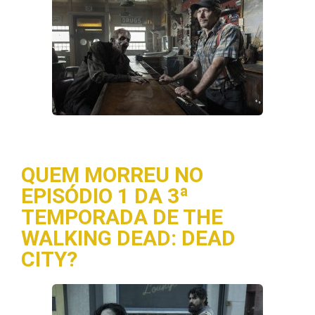
QUEM MORREU NO
EPISÓDIO 1 DA 3ª
TEMPORADA DE THE
WALKING DEAD: DEAD
CITY?