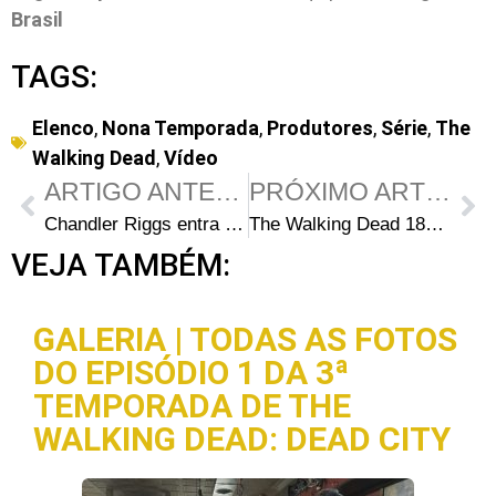
Brasil
TAGS:
Elenco
,
Nona Temporada
,
Produtores
,
Série
,
The
Walking Dead
,
Vídeo
ARTIGO ANTERIOR
PRÓXIMO ARTIGO
Chandler Riggs entra para o elenco da série “A Million Little Things”
The Walking Dead 188: Prévia da Edição
VEJA TAMBÉM:
GALERIA | TODAS AS FOTOS
DO EPISÓDIO 1 DA 3ª
TEMPORADA DE THE
WALKING DEAD: DEAD CITY