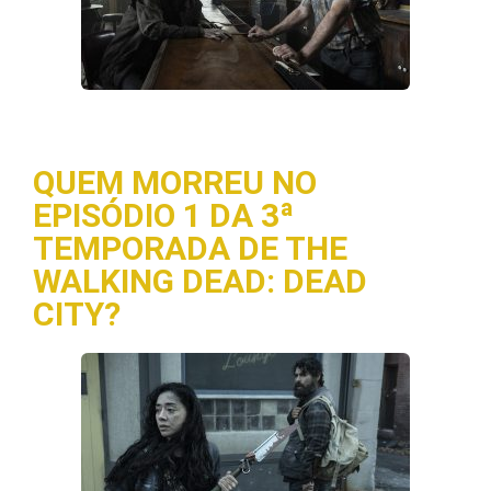
QUEM MORREU NO
EPISÓDIO 1 DA 3ª
TEMPORADA DE THE
WALKING DEAD: DEAD
CITY?