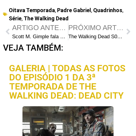
Oitava Temporada
,
Padre Gabriel
,
Quadrinhos
,
Série
,
The Walking Dead
ARTIGO ANTERIOR
PRÓXIMO ARTIGO
Scott M. Gimple fala sobre os melhores momentos do 1º episódio da 8ª temporada de The Walking Dead
The Walking Dead S08E01: Andrew Lincoln comenta sobre as últimas palavras de Rick
VEJA TAMBÉM:
GALERIA | TODAS AS FOTOS
DO EPISÓDIO 1 DA 3ª
TEMPORADA DE THE
WALKING DEAD: DEAD CITY