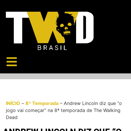
INÍCIO
–
8ª Temporada
–
Andrew Lincoln diz que “o
jogo vai começar” na 8ª temporada de The Walking
Dead