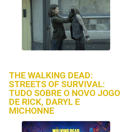
THE WALKING DEAD:
STREETS OF SURVIVAL:
TUDO SOBRE O NOVO JOGO
DE RICK, DARYL E
MICHONNE