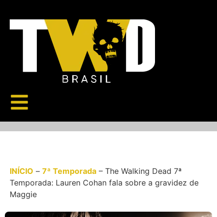
INÍCIO
–
7ª Temporada
–
The Walking Dead 7ª
Temporada: Lauren Cohan fala sobre a gravidez de
Maggie