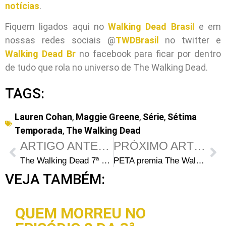
notícias
.
Fiquem ligados aqui no
Walking Dead Brasil
e em
nossas redes sociais @
TWDBrasil
no twitter e
Walking Dead Br
no facebook para ficar por dentro
de tudo que rola no universo de The Walking Dead.
TAGS:
Lauren Cohan
,
Maggie Greene
,
Série
,
Sétima
Temporada
,
The Walking Dead
ARTIGO ANTERIOR
PRÓXIMO ARTIGO
The Walking Dead 7ª Temporada: 6 novas imagens divulgadas pela Entertainment Weekly
PETA premia The Walking Dead por causa de Shiva
VEJA TAMBÉM:
QUEM MORREU NO