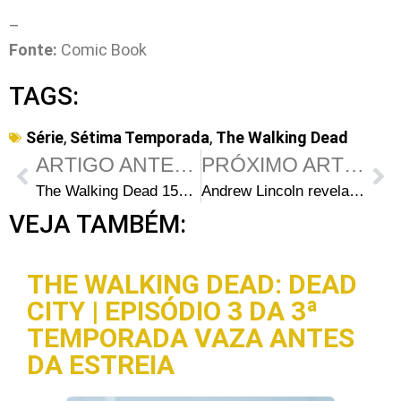
–
Fonte:
Comic Book
TAGS:
Série
,
Sétima Temporada
,
The Walking Dead
ARTIGO ANTERIOR
PRÓXIMO ARTIGO
The Walking Dead 157: Prévia da edição
Andrew Lincoln revela como estará Rick no começo da 7ª temporada
VEJA TAMBÉM:
THE WALKING DEAD: DEAD
CITY | EPISÓDIO 3 DA 3ª
TEMPORADA VAZA ANTES
DA ESTREIA