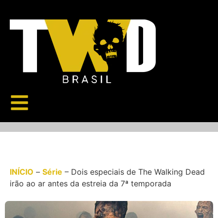
INÍCIO
–
Série
–
Dois especiais de The Walking Dead
irão ao ar antes da estreia da 7ª temporada