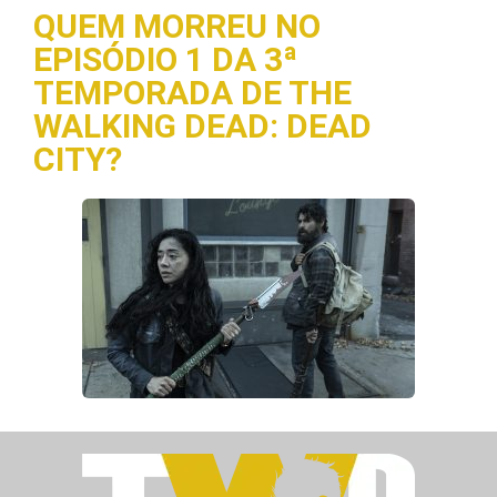
QUEM MORREU NO
EPISÓDIO 1 DA 3ª
TEMPORADA DE THE
WALKING DEAD: DEAD
CITY?