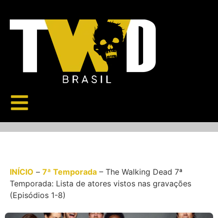
INÍCIO
–
7ª Temporada
–
The Walking Dead 7ª
Temporada: Lista de atores vistos nas gravações
(Episódios 1-8)