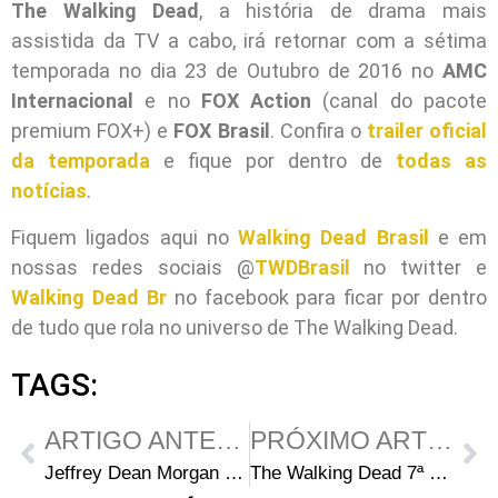
The Walking Dead
, a história de drama mais
assistida da TV a cabo, irá retornar com a sétima
temporada no dia 23 de Outubro de 2016 no
AMC
Internacional
e no
FOX Action
(canal do pacote
premium FOX+) e
FOX Brasil
. Confira o
trailer oficial
da temporada
e fique por dentro de
todas as
notícias
.
Fiquem ligados aqui no
Walking Dead Brasil
e em
nossas redes sociais @
TWDBrasil
no twitter e
Walking Dead Br
no facebook para ficar por dentro
de tudo que rola no universo de The Walking Dead.
TAGS:
ARTIGO ANTERIOR
PRÓXIMO ARTIGO
Jeffrey Dean Morgan está falando muitos palavrões como Negan na 7ª temporada de The Walking Dead
The Walking Dead 7ª Temporada: Primeira prévia do episódio de estreia