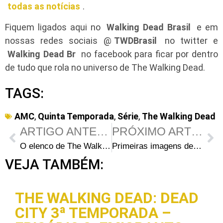
todas as notícias
.
Fiquem ligados aqui no
Walking Dead Brasil
e em
nossas redes sociais @
TWDBrasil
no twitter e
Walking Dead Br
no facebook para ficar por dentro
de tudo que rola no universo de The Walking Dead.
TAGS:
AMC
,
Quinta Temporada
,
Série
,
The Walking Dead
ARTIGO ANTERIOR
PRÓXIMO ARTIGO
O elenco de The Walking Dead antes da fama (Parte 2)
Primeiras imagens de Tyler James Williams no set da 5ª temporada de The Walking Dead
VEJA TAMBÉM:
THE WALKING DEAD: DEAD
CITY 3ª TEMPORADA –