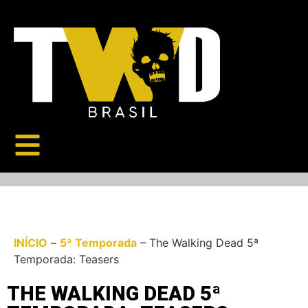
INÍCIO
–
5ª Temporada
–
The Walking Dead 5ª
Temporada: Teasers
THE WALKING DEAD 5ª