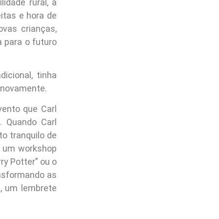
dade rural, a
eitas e hora de
vas crianças,
 para o futuro
icional, tinha
a novamente.
vento que Carl
”. Quando Carl
o tranquilo de
de um workshop
ry Potter” ou o
ansformando as
, um lembrete