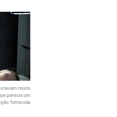
 estavam muito
 que parecia um
ção fornecida