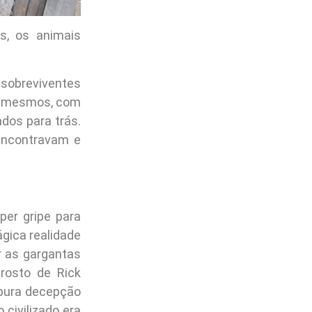
s, os animais
sobreviventes
si mesmos, com
dos para trás.
encontravam e
per gripe para
ágica realidade
r as gargantas
 rosto de Rick
 pura decepção
civilizado era