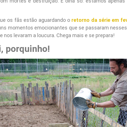
 com mortes e destruição. E olha só: estamos apena
 que os fãs estão aguardando o
retorno da série em fe
guns momentos emocionantes que se passaram nesses 
e nos levaram a loucura. Chega mais e se prepara!
i, porquinho!