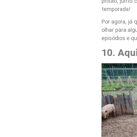
prisão, junto
temporada!
Por agora, já
olhar para al
episódios e qu
10. Aqu