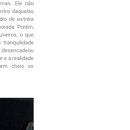
rnas. Ele não
entro daquelas
dio de estréia
orada. Porém,
veiros, o que
 tranquilidade
e, desencadeou
r e a realidade
 em cheio os