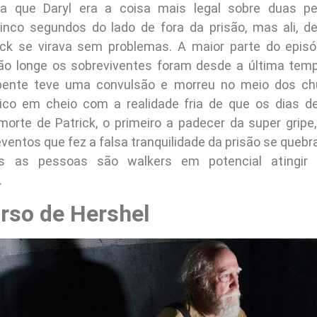
va que Daryl era a coisa mais legal sobre duas pe
cinco segundos do lado de fora da prisão, mas ali, d
ick se virava sem problemas. A maior parte do episó
ão longe os sobreviventes foram desde a última temp
epente teve uma convulsão e morreu no meio dos chu
lico em cheio com a realidade fria de que os dias de
orte de Patrick, o primeiro a padecer da super grip
ventos que fez a falsa tranquilidade da prisão se quebra
s as pessoas são walkers em potencial atingir
.
urso de Hershel