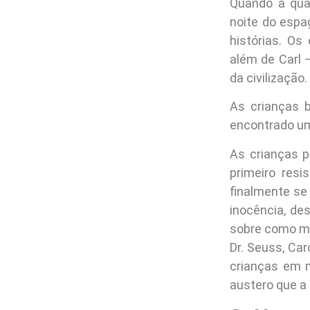
Quando a qua
noite do espag
histórias. O
além de Carl 
da civilização.
As crianças b
encontrado um
As crianças p
primeiro resi
finalmente se
inocência, de
sobre como mat
Dr. Seuss, Ca
crianças em 
austero que a 