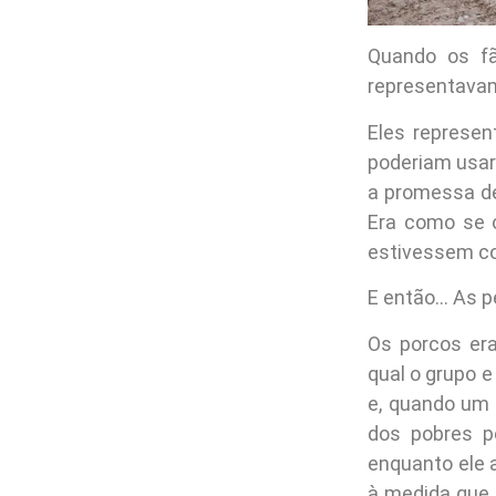
Quando os fã
representavam
Eles represe
poderiam usar
a promessa de
Era como se 
estivessem co
E então… As 
Os porcos era
qual o grupo e
e, quando um 
dos pobres po
enquanto ele 
à medida que 