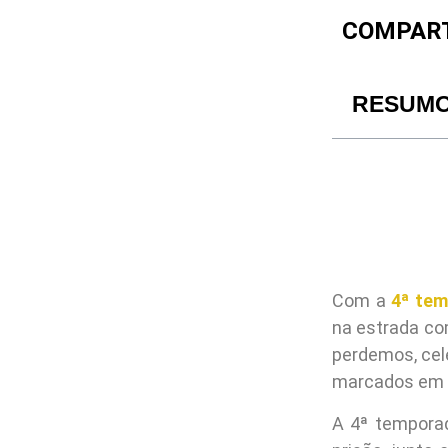
COMPART
RESUM
Com a
4ª te
na estrada c
perdemos, ce
marcados em 
A 4ª temporad