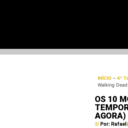
INÍCIO
–
4ª T
Walking Dead 
OS 10 
TEMPOR
AGORA)
Por:
Rafael