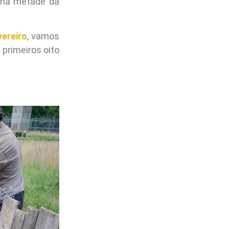
s na metade da
vereiro
, vamos
primeiros oito