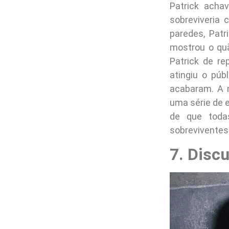
Patrick acha
sobreviveria 
paredes, Patr
mostrou o qu
Patrick de r
atingiu o púb
acabaram. A m
uma série de e
de que toda
sobreviventes
7. Disc