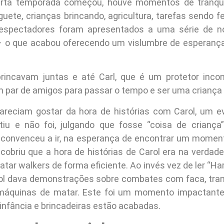
rta temporada começou, houve momentos de tranquili
uete, crianças brincando, agricultura, tarefas sendo f
s espectadores foram apresentados a uma série de no
– o que acabou oferecendo um vislumbre de esperança
rincavam juntas e até Carl, que é um protetor incond
 par de amigos para passar o tempo e ser uma crianç
areciam gostar da hora de histórias com Carol, um e
stiu e não foi, julgando que fosse “coisa de criança
 convenceu a ir, na esperança de encontrar um moment
scobriu que a hora de histórias de Carol era na verda
ar walkers de forma eficiente. Ao invés vez de ler “Har
rol dava demonstrações sobre combates com faca, tr
máquinas de matar. Este foi um momento impactante
infância e brincadeiras estão acabadas.