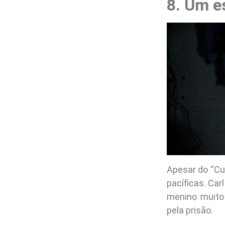
8. Um e
Apesar do “Cu
pacíficas. Car
menino muito
pela prisão.