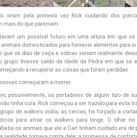
s viram pela primeira vez Rick cuidando dos porco
 mais do que pareciam:
ntavam um possível futuro em uma altura em que os 
 animais domesticados para fornecer alimentos para 
 que os dias de caça e sobras seriam realmente deixa
o grupo tivesse saído da Idade da Pedra em que se 
meçando a recuperar as coisas que foram perdidas.
pessoas começaram a morrer.
m, possivelmente, os portadores de algum tipo de su
 não tinha cura. Rick começou a ser trazido para esta tr
grupo de walkers violou as cercas, foi forçado a corta
rcos para atrair os walkers para longe. O olhar no
abatia os animais que ele e Carl tinham cuidado era de
a realidade tomava conta dele: a promessa de conforto 