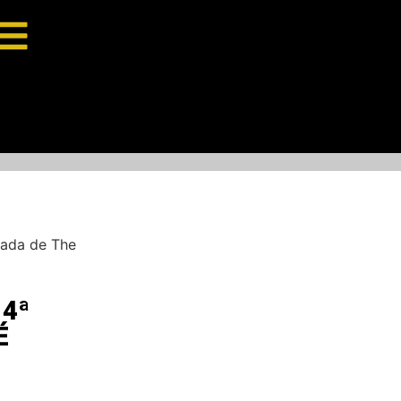
rada de The
4ª
É