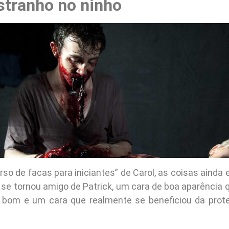
stranho no ninho
rso de facas para iniciantes” de Carol, as coisas ainda
l se tornou amigo de Patrick, um cara de boa aparência
 bom e um cara que realmente se beneficiou da prote