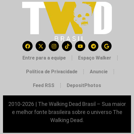
Entre para a equipe
Espaço Walker
Política de Privacidade
Anuncie
Feed RSS
DepositPhotos
2010-2026 | The Walking Dead Brasil – Sua maior
e melhor fonte brasileira sobre o universo The
Walking Dead.