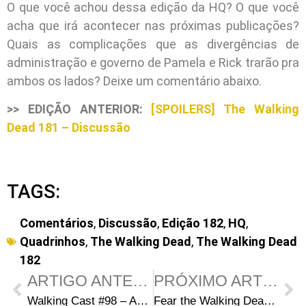
O que você achou dessa edição da HQ? O que você
acha que irá acontecer nas próximas publicações?
Quais as complicações que as divergências de
administração e governo de Pamela e Rick trarão pra
ambos os lados? Deixe um comentário abaixo.
>> EDIÇÃO ANTERIOR:
[SPOILERS] The Walking
Dead 181 – Discussão
TAGS:
Comentários
,
Discussão
,
Edição 182
,
HQ
,
Quadrinhos
,
The Walking Dead
,
The Walking Dead
182
ARTIGO ANTERIOR
PRÓXIMO ARTIGO
Walking Cast #98 – Análise do trailer da 9ª temporada de The Walking Dead
Fear the Walking Dead 4ª Temporada Episódio 9 – People Like Us