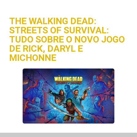
THE WALKING DEAD:
STREETS OF SURVIVAL:
TUDO SOBRE O NOVO JOGO
DE RICK, DARYL E
MICHONNE