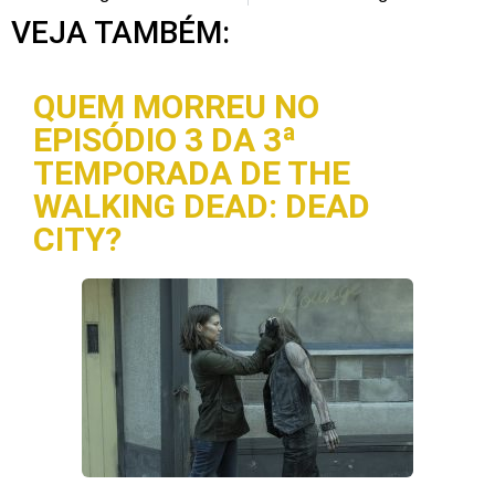
VEJA TAMBÉM:
QUEM MORREU NO
EPISÓDIO 3 DA 3ª
TEMPORADA DE THE
WALKING DEAD: DEAD
CITY?