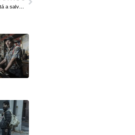
David Morrissey: Ninguém está a salvo em The Walking Dead