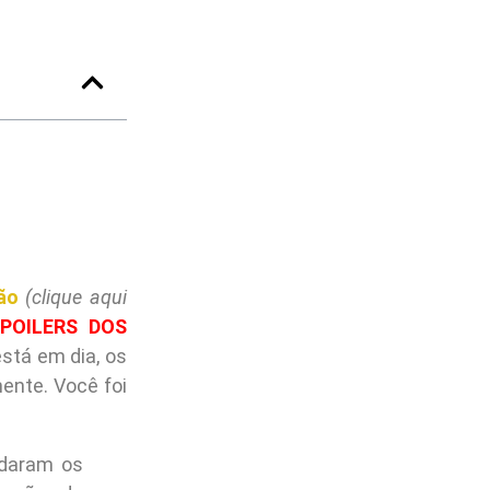
ão
(clique aqui
POILERS DOS
está em dia, os
ente. Você foi
ndaram os