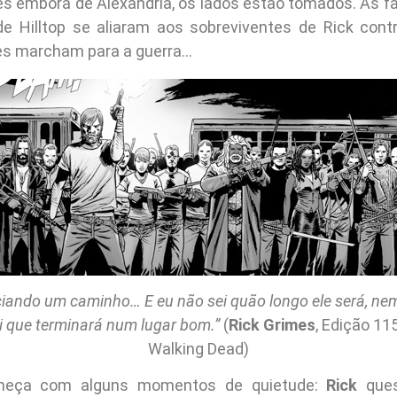
es embora de Alexandria, os lados estão tomados. As f
de Hilltop se aliaram aos sobreviventes de Rick cont
les marcham para a guerra…
ciando um caminho… E eu não sei quão longo ele será, nem
i que terminará num lugar bom.”
(
Rick Grimes
, Edição 11
Walking Dead)
meça com alguns momentos de quietude:
Rick
ques