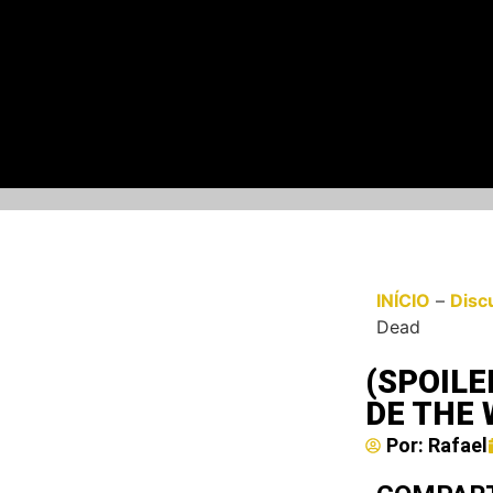
INÍCIO
–
Disc
Dead
(SPOILE
DE THE
Por:
Rafael