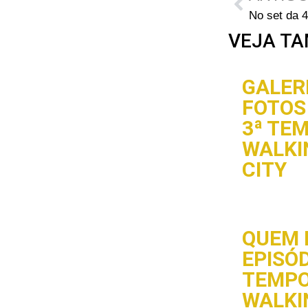
VEJA TA
GALERI
FOTOS 
3ª TE
WALKI
CITY
QUEM 
EPISÓD
TEMPO
WALKI