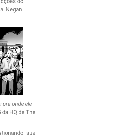
acções do
ra Negan.
 pra onde ele
5 da HQ de The
tionando sua