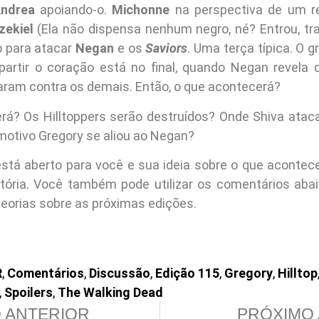
ndrea
apoiando-o.
Michonne
na perspectiva de um r
zekiel
(Ela não dispensa nenhum negro, né? Entrou, tra
o para atacar
Negan
e os
Saviors
. Uma terça típica. O g
artir o coração está no final, quando Negan revela
aram contra os demais. Então, o que acontecerá?
erá? Os Hilltoppers serão destruídos? Onde Shiva atac
motivo Gregory se aliou ao Negan?
stá aberto para você e sua ideia sobre o que acontec
tória. Você também pode utilizar os comentários abai
teorias sobre as próximas edições.
R
,
Comentários
,
Discussão
,
Edição 115
,
Gregory
,
Hilltop
,
Spoilers
,
The Walking Dead
 ANTERIOR
PRÓXIMO 