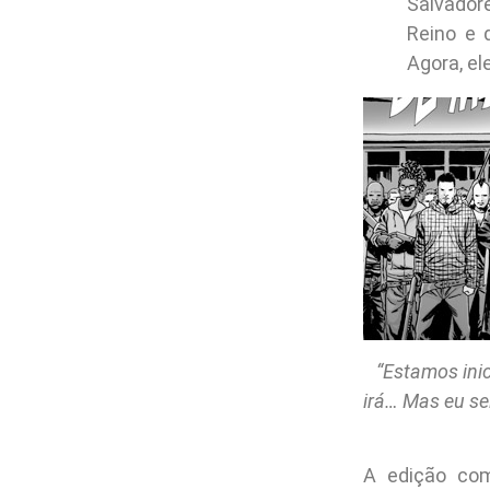
Salvador
Reino e 
Agora, e
“Estamos ini
irá… Mas eu se
A edição co