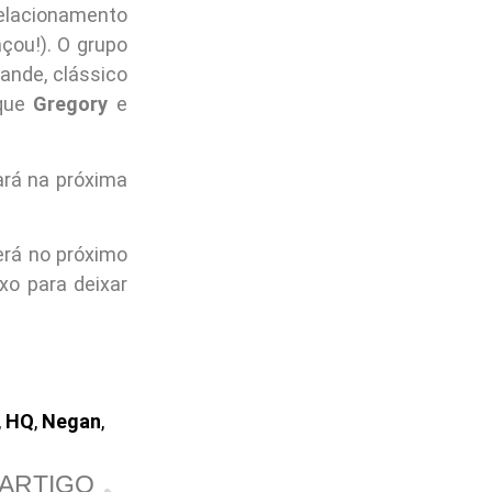
elacionamento
çou!). O grupo
rande, clássico
 que
Gregory
e
ará na próxima
erá no próximo
xo para deixar
,
HQ
,
Negan
,
ARTIGO