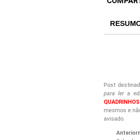
COMPART
RESUM
Post destina
para ler a ed
QUADRINHOS
mesmos e não 
avisado.
Anterior