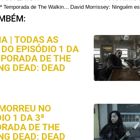
No set da 4ª Temporada de The Walking Dead: Então Andrew Lincoln vai ao trailer de Norman Reedus e…
MBÉM:
A | TODAS AS
DO EPISÓDIO 1 DA
MPORADA DE THE
NG DEAD: DEAD
MORREU NO
IO 1 DA 3ª
RADA DE THE
NG DEAD: DEAD