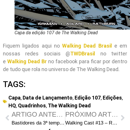
Capa da edição 107 de The Walking Dead
Fiquem ligados aqui no
Walking Dead Brasil
e em
nossas redes sociais @
TWDBrasil
no twitter
e
Walking Dead Br
no facebook para ficar por dentro
de tudo que rola no universo de The Walking Dead.
TAGS:
Capa
,
Data de Lançamento
,
Edição 107
,
Edições
,
HQ
,
Quadrinhos
,
The Walking Dead
ARTIGO ANTERIOR
PRÓXIMO ARTIGO
Bastidores da 3ª temporada de The Walking Dead: Episódio 3×09 – “The Suicide King”
Walking Cast #13 – Review – 3×09: The Suicide King