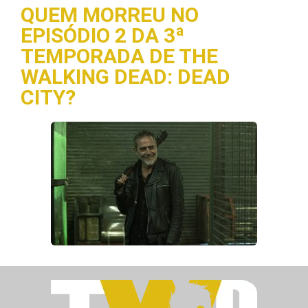
QUEM MORREU NO
EPISÓDIO 2 DA 3ª
TEMPORADA DE THE
WALKING DEAD: DEAD
CITY?