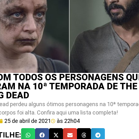
COM TODOS OS PERSONAGENS QU
AM NA 10ª TEMPORADA DE THE
G DEAD
ead perdeu alguns ótimos personagens na 10ª temporad
rpos foi alta. Confira aqui uma lista completa!
25 de abril de 2021
às
22h04
ILHE: