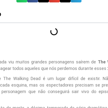
O
ada viu muitos grandes personagens saírem de
The 
ear todos aqueles que nós perdemos durante esses 2
e The Walking Dead é um lugar difícil de existir. N
ada esquina, mas os espectadores precisam se pr
personagem que não conseguirá sair vivo do epis
ata de morte, a décima temporada da série dramática