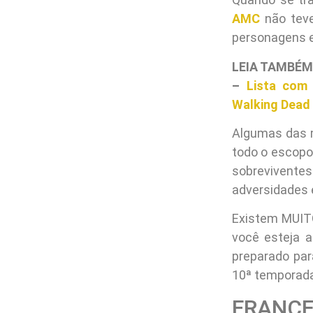
AMC
não teve
personagens e
LEIA TAMBÉM
–
Lista com
Walking Dead
Algumas das 
todo o escopo
sobrevivent
adversidades
Existem MUITO
você esteja 
preparado par
10ª temporada
FRANC