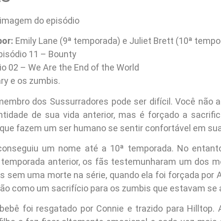
por:
Emily Lane (9ª temporada) e Juliet Brett (10ª tempo
isódio 11 – Bounty
o 02 – We Are the End of the World
y e os zumbis.
embro dos Sussurradores pode ser difícil. Você não 
ntidade de sua vida anterior, mas é forçado a sacrifi
 que fazem um ser humano se sentir confortável em sua 
conseguiu um nome até a 10ª temporada. No entanto
a temporada anterior, os fãs testemunharam um dos 
s sem uma morte na série, quando ela foi forçada por A
chão como um sacrifício para os zumbis que estavam se
 bebê foi resgatado por Connie e trazido para Hilltop. 