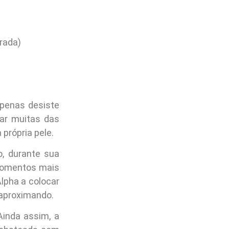
rada)
apenas desiste
car muitas das
própria pele.
, durante sua
momentos mais
lpha a colocar
 aproximando.
Ainda assim, a