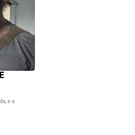
E
a, e a