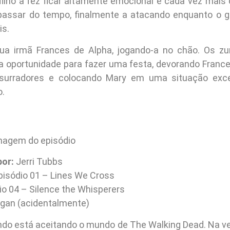
filho a fez ficar altamente emocional e cada vez mai
passar do tempo, finalmente a atacando enquanto o g
is.
ua irmã Frances de Alpha, jogando-a no chão. Os zu
a oportunidade para fazer uma festa, devorando France
surradores e colocando Mary em uma situação exc
o.
por:
Jerri Tubbs
isódio 01 – Lines We Cross
o 04 – Silence the Whisperers
gan (acidentalmente)
o está aceitando o mundo de The Walking Dead. Na v