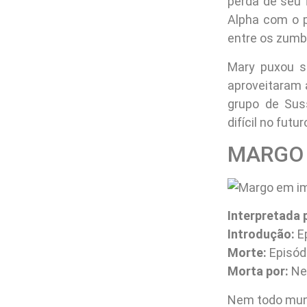
perda de seu 
Alpha com o 
entre os zumb
Mary puxou s
aproveitaram 
grupo de Sus
difícil no futur
MARGO
Interpretada 
Introdução:
Ep
Morte:
Episódi
Morta por:
Ne
Nem todo mund