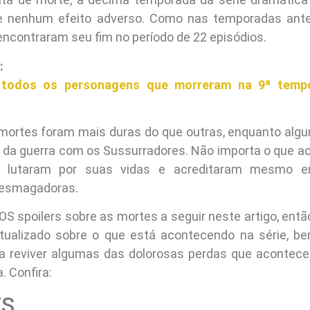
 nenhum efeito adverso. Como nas temporadas anter
ncontraram seu fim no período de 22 episódios.
:
 todos os personagens que morreram na 9ª temp
mortes foram mais duras do que outras, enquanto al
 da guerra com os Sussurradores. Não importa o que a
es lutaram por suas vidas e acreditaram mesmo e
 esmagadoras.
S spoilers sobre as mortes a seguir neste artigo, entã
atualizado sobre o que está acontecendo na série, b
a reviver algumas das dolorosas perdas que acontec
. Confira:
ES