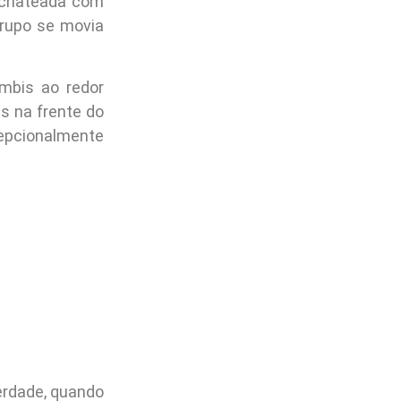
s chateada com
rupo se movia
mbis ao redor
s na frente do
epcionalmente
erdade, quando