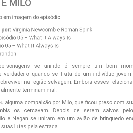
 E MILO
 por:
Virginia Newcomb e Roman Spink
isódio 05 – What It Always Is
o 05 – What It Always Is
randon
 personagens se unindo é sempre um bom mom
e verdadeiro quando se trata de um indivíduo jovem 
sobreviver na região selvagem. Embora esses relacio
geralmente terminam mal.
 alguma compaixão por Milo, que ficou preso com su
mbis os cercavam. Depois de serem salvos pelo 
Milo e Negan se uniram em um avião de brinquedo en
suas lutas pela estrada.