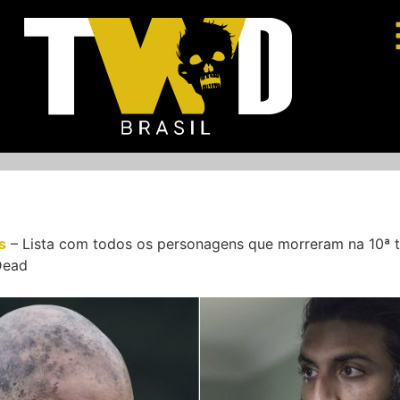
s
–
Lista com todos os personagens que morreram na 10ª
Dead