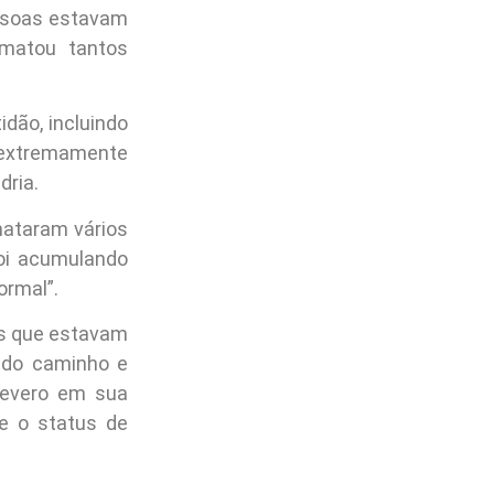
essoas estavam
 matou tantos
dão, incluindo
 extremamente
dria.
mataram vários
oi acumulando
ormal”.
as que estavam
 do caminho e
severo em sua
e o status de