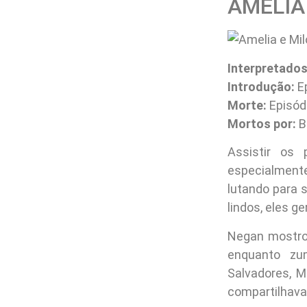
AMELIA
Interpretados
Introdução:
Ep
Morte:
Episódi
Mortos por:
B
Assistir os
especialment
lutando para 
lindos, eles 
Negan mostrou
enquanto zu
Salvadores, 
compartilhava 