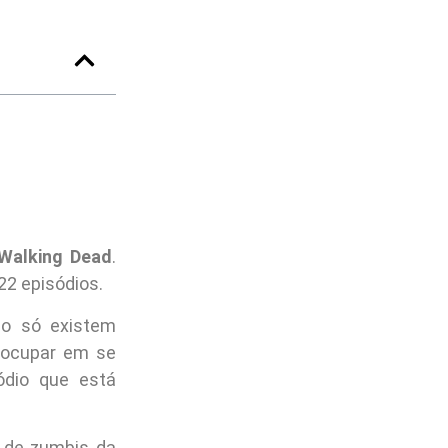
Walking Dead
.
2 episódios.
ão só existem
eocupar em se
ódio que está
 de zumbis da