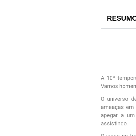
RESUM
A 10ª tempor
Vamos homenag
O universo d
ameaças em c
apegar a um 
assistindo.
Quando se tr