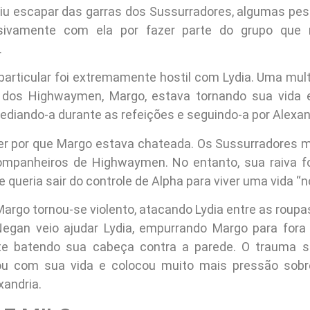
iu escapar das garras dos Sussurradores, algumas p
sivamente com ela por fazer parte do grupo que
.
articular foi extremamente hostil com Lydia. Uma multi
dos Highwaymen, Margo, estava tornando sua vida
ediando-a durante as refeições e seguindo-a por Alexan
der por que Margo estava chateada. Os Sussurradores 
ompanheiros de Highwaymen. No entanto, sua raiva f
queria sair do controle de Alpha para viver uma vida “n
Margo tornou-se violento, atacando Lydia entre as roup
Negan veio ajudar Lydia, empurrando Margo para fora
te batendo sua cabeça contra a parede. O trauma 
u com sua vida e colocou muito mais pressão sobr
andria.