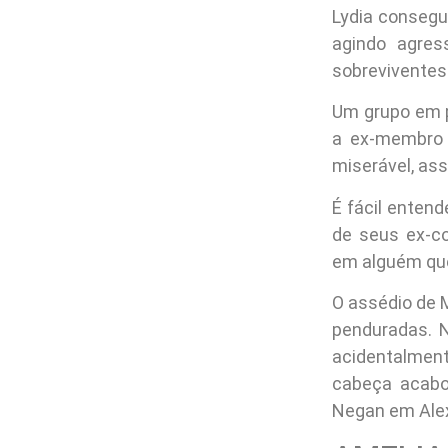
Lydia consegu
agindo agres
sobreviventes
Um grupo em p
a ex-membro 
miserável, ass
É fácil enten
de seus ex-c
em alguém que 
O assédio de 
penduradas. 
acidentalmen
cabeça acabo
Negan em Alex