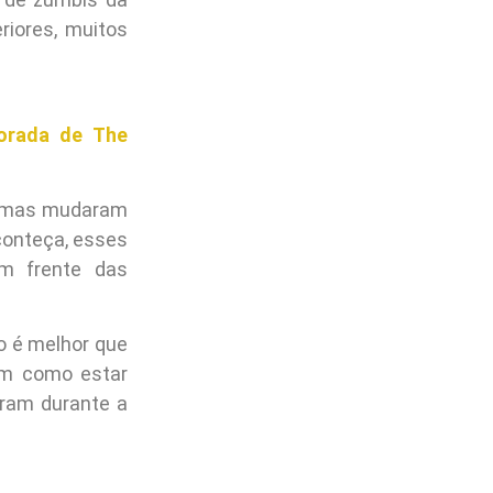
iores, muitos
orada de The
gumas mudaram
conteça, esses
m frente das
o é melhor que
em como estar
eram durante a