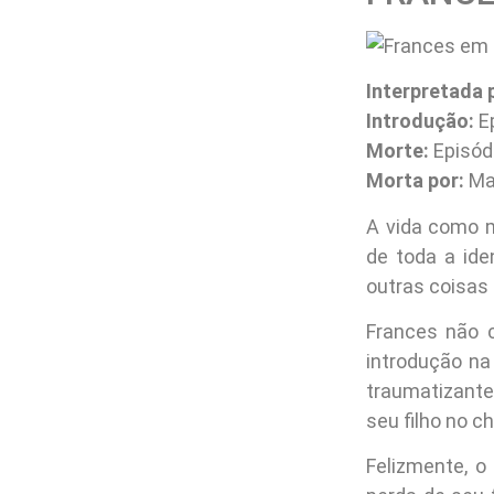
Interpretada 
Introdução:
Ep
Morte:
Episódi
Morta por:
Mar
A vida como m
de toda a ide
outras coisas
Frances não 
introdução n
traumatizante
seu filho no 
Felizmente, o