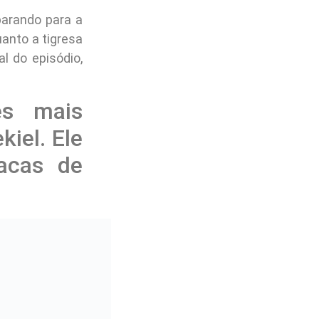
parando para a
anto a tigresa
al do episódio,
es mais
kiel. Ele
tacas de
hos, pois ele
nry morrer, já
res depois que
ida. Seu tempo