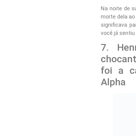
Na noite de s
morte dela ao
significava pa
você já sentiu
7. Hen
chocante
foi a c
Alpha
Henry estav
A morte de H
assumiu a mor
que sua histó
ele convenceu