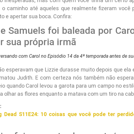
do inesperadas, mas com quem você tinha um certo ap
o o caminho até aqueles que realmente fizeram você p
 e apertar sua boca. Confira:
ie Samuels foi baleada por Car
r sua própria irmã
versando com Carol no Episódio 14 da 4ª temporada antes de su
o esperavam que Lizzie durasse muito depois que ela
 matou Judith. E com certeza nós também não esper
io quando Carol levou a garota para um campo no estilo 
ra olhar as flores enquanto a matava com um tiro na ca
:
g Dead S11E24: 10 coisas que você pode ter perdid