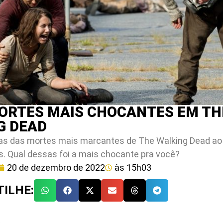
MORTES MAIS CHOCANTES EM TH
G DEAD
as das mortes mais marcantes de The Walking Dead ao
. Qual dessas foi a mais chocante pra você?
20 de dezembro de 2022
às
15h03
ILHE: