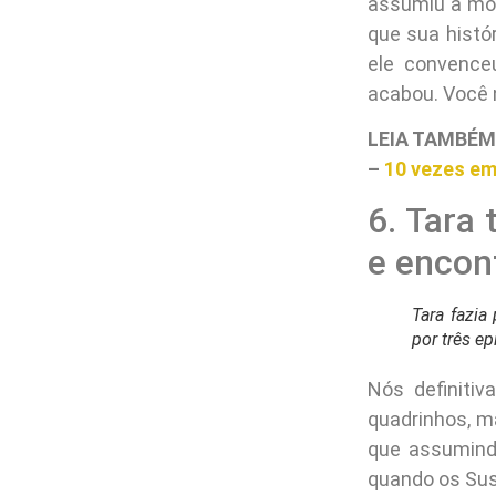
tropeça
mortes 