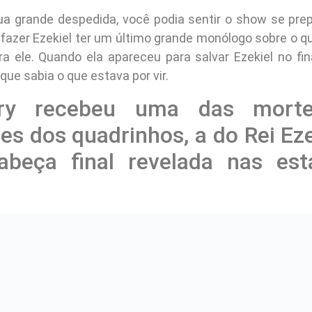
ua grande despedida, você podia sentir o show se pre
 fazer Ezekiel ter um último grande monólogo sobre o qu
ra ele. Quando ela apareceu para salvar Ezekiel no fin
 que sabia o que estava por vir.
ry recebeu uma das mort
s dos quadrinhos, a do Rei Eze
abeça final revelada nas es
a na mira de Alpha depois que ele foi atrás de sua filha, Lydia.
enry foi uma grande mudança em relação aos quadrin
te do Rei Ezequiel. Ficamos menos chocados ao ver He
ria se concentrou fortemente em evitar os Sussurrado
 a filha de Alpha, Lydia, a abandonar sua antiga v