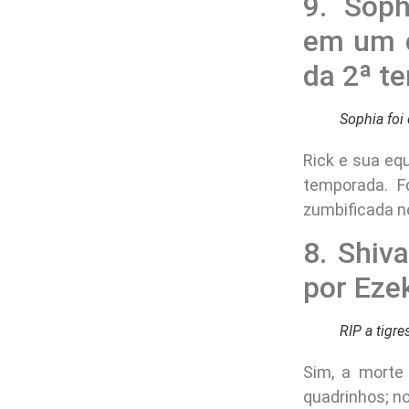
9. Soph
em um c
da 2ª t
Sophia foi
Rick e sua eq
temporada. F
zumbificada n
8. Shiv
por Ezek
RIP a tigre
Sim, a morte
quadrinhos; no