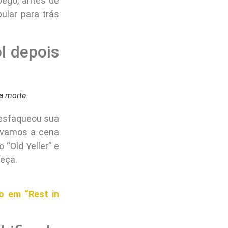
ego, antes de
ular para trás
ol depois
a morte.
 esfaqueou sua
avamos a cena
“Old Yeller” e
beça.
o em “Rest in