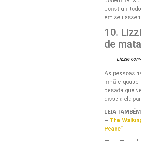
podem ter si
construir tod
em seu assento
10. Lizz
de mata
Lizzie con
As pessoas nã
irmã e quase
pesada que ve
disse a ela pa
LEIA TAMBÉM
–
The Walkin
Peace”