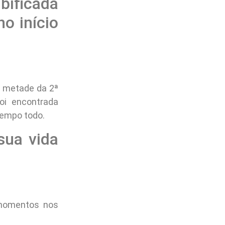
bificada
o início
a metade da 2ª
oi encontrada
tempo todo.
sua vida
 momentos nos