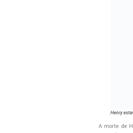
acabou. Você 
LEIA TAMBÉM
–
10 vezes em
6. Tara
e encon
Tara fazia
por três ep
Nós definiti
quadrinhos, m
que assumindo
quando os Su
5. Carl