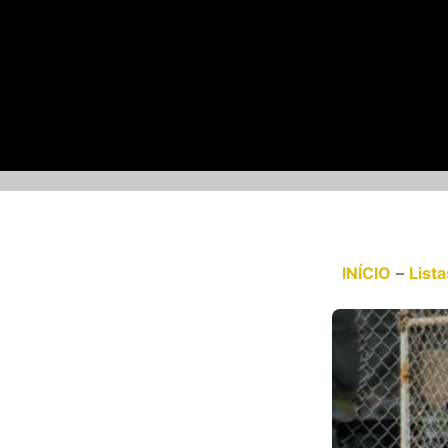
INÍCIO
–
Lista