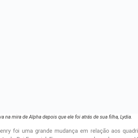
não pode escapar deles para sempre.
:
 que Rick Grimes se comportou como um vilão em The
 também foi levada pelos Sussu
trada morta nas estacas
 parte da série há três temporadas. A atriz revelou que só espe
isódios.
vamente ficamos surpresos que Tara levou a morte 
as Tara não teve muito o que fazer nesta temporada. E
 Hilltop na ausência de Maggie e Jesus, mas então D
ssurradores apareceram na comunidade.
 foi mordido por um zumbi d