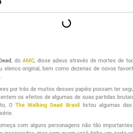
O
Dead
, do
AMC
, disse adeus através de mortes de to
u elenco original, bem como dezenas de novos favor
.
res por trás de muitos desses papéis possam ter segu
sentem os efeitos de algumas de suas partidas brutai
to, O
The Walking Dead Brasil
listou algumas das
série.
começa com alguns personagens não tão importantes