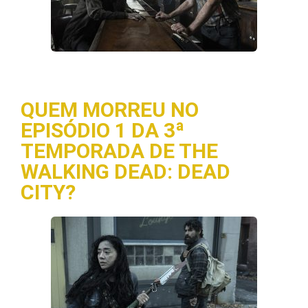
QUEM MORREU NO
EPISÓDIO 1 DA 3ª
TEMPORADA DE THE
WALKING DEAD: DEAD
CITY?