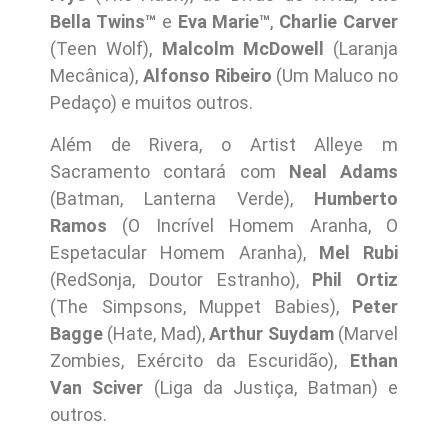
Bella Twins™
e
Eva Marie™
,
Charlie Carver
(Teen Wolf),
Malcolm McDowell
(Laranja
Mecânica),
Alfonso Ribeiro
(Um Maluco no
Pedaço) e muitos outros.
Além de Rivera, o Artist Alleye m
Sacramento contará com
Neal Adams
(Batman, Lanterna Verde),
Humberto
Ramos
(O Incrível Homem Aranha, O
Espetacular Homem Aranha),
Mel Rubi
(RedSonja, Doutor Estranho),
Phil Ortiz
(The Simpsons, Muppet Babies),
Peter
Bagge
(Hate, Mad),
Arthur Suydam
(Marvel
Zombies, Exército da Escuridão),
Ethan
Van Sciver
(Liga da Justiça, Batman) e
outros.