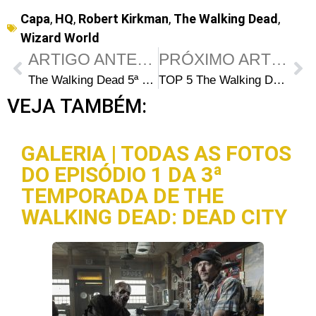
Capa
,
HQ
,
Robert Kirkman
,
The Walking Dead
,
Wizard World
ARTIGO ANTERIOR
PRÓXIMO ARTIGO
The Walking Dead 5ª Temporada: Perguntas e Respostas com Alanna Masterson (Tara)
TOP 5 The Walking Dead – Os melhores momentos de Maggie Greene
VEJA TAMBÉM:
GALERIA | TODAS AS FOTOS
DO EPISÓDIO 1 DA 3ª
TEMPORADA DE THE
WALKING DEAD: DEAD CITY