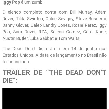
Iggy Pop
é um zumbi.
O elenco completo conta com Bill Murray, Adam
Driver, Tilda Swinton, Chloë Sevigny, Steve Buscemi,
Danny Glover, Caleb Landry Jones, Rosie Perez, Iggy
Pop, Sara Driver, RZA, Selena Gomez, Carol Kane,
Austin Butler, Luka Sabbat e Tom Waits.
The Dead Don’t Die estreia em 14 de junho nos
Estados Unidos. A data de lançamento no Brasil não
foi anunciada.
TRAILER DE “THE DEAD DON’T
DIE”: