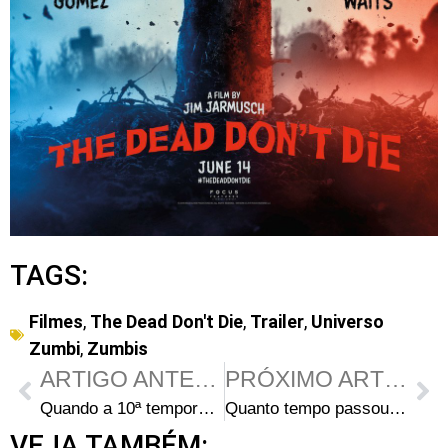
TAGS:
Filmes
,
The Dead Don't Die
,
Trailer
,
Universo
Zumbi
,
Zumbis
ARTIGO ANTERIOR
PRÓXIMO ARTIGO
Quando a 10ª temporada de The Walking Dead vai estrear?
Quanto tempo passou entre o Massacre das Estacas e o último episódio da 9ª temporada de The Walking Dead?
VEJA TAMBÉM: