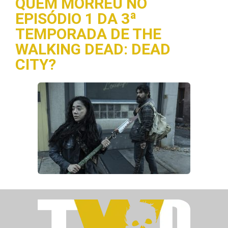
QUEM MORREU NO
EPISÓDIO 1 DA 3ª
TEMPORADA DE THE
WALKING DEAD: DEAD
CITY?