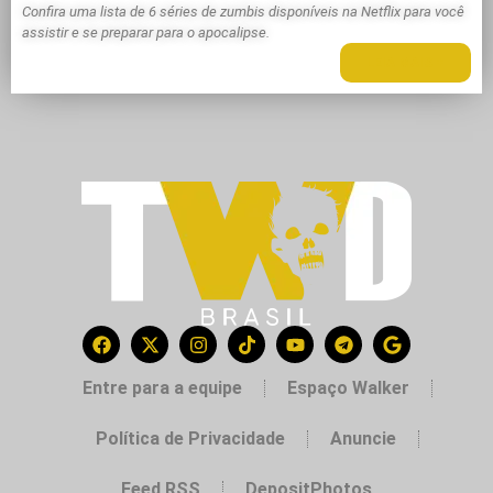
Confira uma lista de 6 séries de zumbis disponíveis na Netflix para você
assistir e se preparar para o apocalipse.
LEIA MAIS +
Entre para a equipe
Espaço Walker
Política de Privacidade
Anuncie
Feed RSS
DepositPhotos